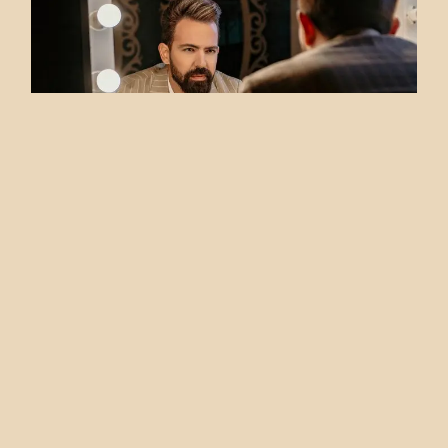
Narito
Litigasyon
Bumubuo
Kami
sa Pinsala
para
Tumulong
kami ng
matatalino
ng legal na
estratehiya