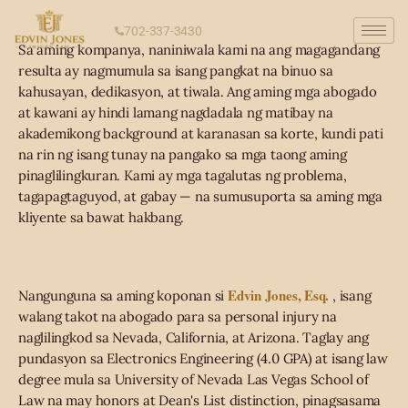
702-337-3430
Sa aming kompanya, naniniwala kami na ang magagandang
resulta ay nagmumula sa isang pangkat na binuo sa
kahusayan, dedikasyon, at tiwala. Ang aming mga abogado
at kawani ay hindi lamang nagdadala ng matibay na
akademikong background at karanasan sa korte, kundi pati
na rin ng isang tunay na pangako sa mga taong aming
pinaglilingkuran. Kami ay mga tagalutas ng problema,
tagapagtaguyod, at gabay — na sumusuporta sa aming mga
kliyente sa bawat hakbang.
Edvin Jones, Esq.
Nangunguna sa aming koponan si
, isang
walang takot na abogado para sa personal injury na
naglilingkod sa Nevada, California, at Arizona. Taglay ang
pundasyon sa Electronics Engineering (4.0 GPA) at isang law
degree mula sa University of Nevada Las Vegas School of
Law na may honors at Dean's List distinction, pinagsasama