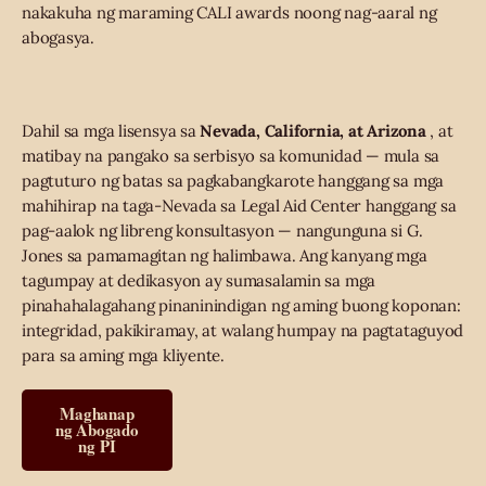
nakakuha ng maraming CALI awards noong nag-aaral ng
abogasya.
Dahil sa mga lisensya sa
Nevada, California, at Arizona
, at
matibay na pangako sa serbisyo sa komunidad — mula sa
pagtuturo ng batas sa pagkabangkarote hanggang sa mga
mahihirap na taga-Nevada sa Legal Aid Center hanggang sa
pag-aalok ng libreng konsultasyon — nangunguna si G.
Jones sa pamamagitan ng halimbawa. Ang kanyang mga
tagumpay at dedikasyon ay sumasalamin sa mga
pinahahalagahang pinaninindigan ng aming buong koponan:
integridad, pakikiramay, at walang humpay na pagtataguyod
para sa aming mga kliyente.
Maghanap
ng Abogado
ng PI