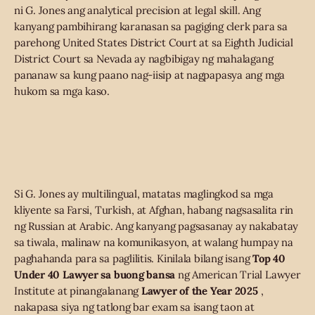
ni G. Jones ang analytical precision at legal skill. Ang
kanyang pambihirang karanasan sa pagiging clerk para sa
parehong United States District Court at sa Eighth Judicial
District Court sa Nevada ay nagbibigay ng mahalagang
pananaw sa kung paano nag-iisip at nagpapasya ang mga
hukom sa mga kaso.
Si G. Jones ay multilingual, matatas maglingkod sa mga
kliyente sa Farsi, Turkish, at Afghan, habang nagsasalita rin
ng Russian at Arabic. Ang kanyang pagsasanay ay nakabatay
sa tiwala, malinaw na komunikasyon, at walang humpay na
paghahanda para sa paglilitis. Kinilala bilang isang
Top 40
Under 40 Lawyer sa buong bansa
ng American Trial Lawyer
Institute at pinangalanang
Lawyer of the Year 2025
,
nakapasa siya ng tatlong bar exam sa isang taon at