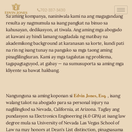
702-337-3430
Sa aming kompanya, naniniwala kami na ang magagandang
resulta ay nagmumula sa isang pangkat na binuo sa
kahusayan, dedikasyon, at tiwala. Ang aming mga abogado
at kawani ay hindi lamang nagdadala ng matibay na
akademikong background at karanasan sa korte, kundi pati
na rin ng isang tunay na pangako sa mga taong aming
pinaglilingkuran. Kami ay mga tagalutas ng problema,
tagapagtaguyod, at gabay — na sumusuporta sa aming mga
kliyente sa bawat hakbang.
Edvin Jones, Esq.
Nangunguna sa aming koponan si
, isang
walang takot na abogado para sa personal injury na
naglilingkod sa Nevada, California, at Arizona. Taglay ang
pundasyon sa Electronics Engineering (4.0 GPA) at isang law
degree mula sa University of Nevada Las Vegas School of
Law na may honors at Dean's List distinction, pinagsasama