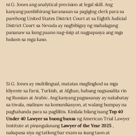
ni G. Jones ang analytical precision at legal skill. Ang
kanyang pambihirang karanasan sa pagiging clerk para sa
parehong United States District Court at sa Eighth Judicial
District Court sa Nevada ay nagbibigay ng mahalagang
pananaw sa kung paano nag-iisip at nagpapasya ang mga
hukom sa mga kaso.
Si G. Jones ay multilingual, matatas maglingkod sa mga
kliyente sa Farsi, Turkish, at Afghan, habang nagsasalita rin
ng Russian at Arabic. Ang kanyang pagsasanay ay nakabatay
sa tiwala, malinaw na komunikasyon, at walang humpay na
paghahanda para sa paglilitis. Kinilala bilang isang
Top 40
Under 40 Lawyer sa buong bansa
ng American Trial Lawyer
Institute at pinangalanang
Lawyer of the Year 2025
,
nakapasa siya ng tatlong bar exam sa isang taon at