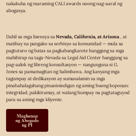
nakakuha ng maraming CALI awards noong nag-aaral ng
abogasya.
Dahil sa mga lisensya sa
Nevada, California, at Arizona
, at
matibay na pangako sa serbisyo sa komunidad — mula sa
pagtuturo ng batas sa pagkabangkarote hanggang sa mga
mahihirap na taga-Nevada sa Legal Aid Center hanggang sa
pag-aalok ng libreng konsultasyon — nangunguna si G.
Jones sa pamamagitan ng halimbawa. Ang kanyang mga
tagumpay at dedikasyon ay sumasalamin sa mga
pinahahalagahang pinaninindigan ng aming buong koponan:
integridad, pakikiramay, at walang humpay na pagtataguyod
para sa aming mga kliyente.
Maghanap
ng Abogado
ng PI