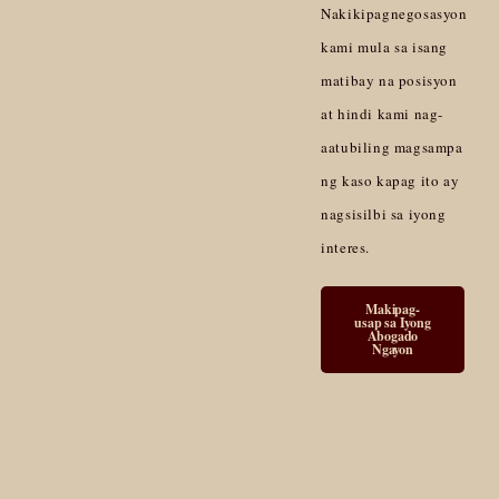
Nakikipagnegosasyon
kami mula sa isang
matibay na posisyon
at hindi kami nag-
aatubiling magsampa
ng kaso kapag ito ay
nagsisilbi sa iyong
interes.
Makipag-
usap sa Iyong
Abogado
Ngayon