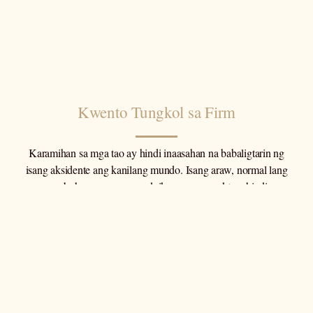
Kwento Tungkol sa Firm
Karamihan sa mga tao ay hindi inaasahan na babaligtarin ng
isang aksidente ang kanilang mundo. Isang araw, normal lang
ang buhay — sa susunod, ikaw ay nasasaktan, hindi
makapagtrabaho, at nakikita ang paglobo ng mga bayarin.
Nangangako ang kompanya ng seguro na "tutulong," ngunit
ang totoo, pinoprotektahan nila ang kanilang mga kita, hindi
ang iyong kinabukasan.
aya nga umiiral ang aming kompanya. Hindi namin