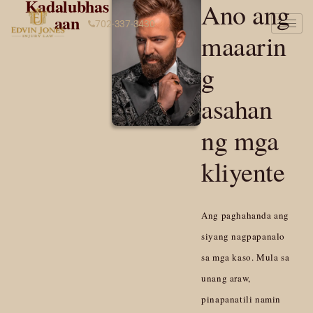
Kadalubhas
Ano ang
aan
702-337-3430
maaarin
g
asahan
ng mga
kliyente
Ang paghahanda ang
siyang nagpapanalo
sa mga kaso. Mula sa
unang araw,
pinapanatili namin