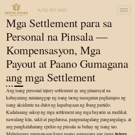
702-337-3430
Mga Settlement para sa
Personal na Pinsala —
Kompensasyon, Mga
Payout at Paano Gumagana
ang mga Settlement
Ang isang personal injury settlement ay ang pinansyal na
kabayarang natatanggap ng isang taong nasugatan pagkatapos ng
isang aksidente na dulot ng kapabayaan ng ibang partido.
Kadalasang sakop ng mga settlement ang mga bayarin sa medikal,
nawalang kita, sakit at pagdurusa, pangmatagalang pangangalaga, at
ang pangkalahatang epekto ng pinsala sa buhay ng isang tao.
injury
Mahalagang maunawaan kung paano gumagana ang isang