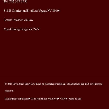
Tel: 702-337-3430
818 E Charleston Blvd Las Vegas, NV 89104
Email: Info@edvin.law
Mga Oras ng Paggawa: 24/7
© 2026 Edvin Jones Injury Law. Lahat ng Karapatan ay Nakalaan. Ipinagbabawal ang hindi awtorisadong
paggamit.
Pagkapribado at Patakaran
Mga Tuntunin at Kundisyon
CCPA
Mapa ng Site