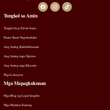
Tungkol sa Amin
Tungkol kay Edvin Jones
Paano Kami Nagtatrabaho
Ang Aming Kadalubhasaan
Ang Aming mga Opisina
Ang Aming mga Kliyente
Mga Lokasyon
Mga Mapagkukunan
Mga Blog ng Legal Insights
Mga Madalas Itanong