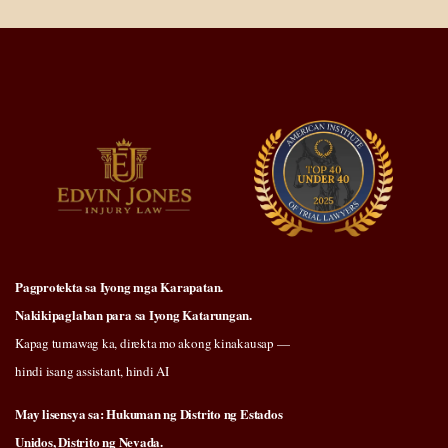
Pagprotekta sa Iyong mga Karapatan.
Nakikipaglaban para sa Iyong Katarungan.
Kapag tumawag ka, direkta mo akong kinakausap —
hindi isang assistant, hindi AI
May lisensya sa: Hukuman ng Distrito ng Estados
Unidos, Distrito ng Nevada.