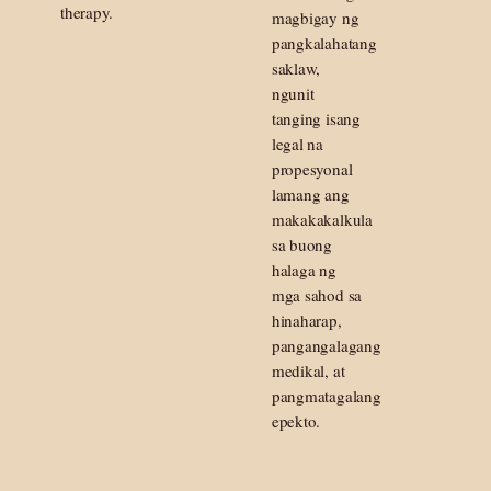
therapy.
magbigay ng
pangkalahatang
saklaw,
ngunit
tanging isang
legal na
propesyonal
lamang ang
makakakalkula
sa buong
halaga ng
mga sahod sa
hinaharap,
pangangalagang
medikal, at
pangmatagalang
epekto.