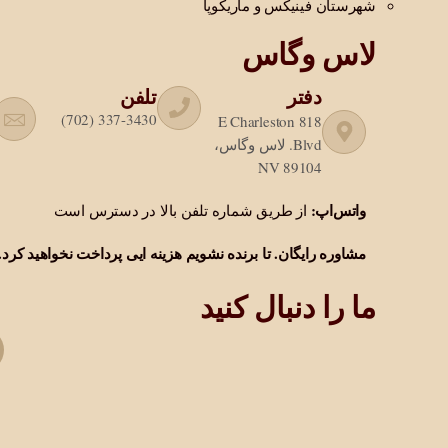
شهرستان فینیکس و ماریکوپا
لاس وگاس
دفتر
تلفن
‎(702) 337-3430‎
818 E Charleston
Blvd. لاس وگاس،
NV 89104
واتس‌اپ:
از طریق شماره تلفن بالا در دسترس است
مشاوره رایگان. تا برنده نشویم هزینه ایی پرداخت نخواهید کرد.
ما را دنبال کنید