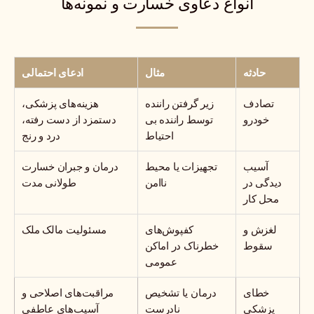
انواع دعاوی خسارت و نمونه‌ها
حادثه
مثال
ادعای احتمالی
صادف
زیر گرفتن راننده
هزینه‌های پزشکی،
خودرو
توسط راننده بی
دستمزد از دست رفته،
احتیاط
درد و رنج
آسیب
تجهیزات یا محیط
درمان و جبران خسارت
گی در
ناامن
طولانی مدت
ل کار
زش و
کفپوش‌های
مسئولیت مالک ملک
قوط
خطرناک در اماکن
عمومی
طای
درمان یا تشخیص
مراقبت‌های اصلاحی و
زشکی
نادرست
آسیب‌های عاطفی