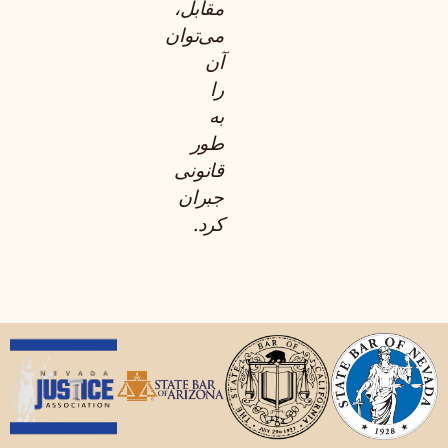
مقابل،
می‌توان
آن
را
به
طور
قانونی
جبران
کرد.