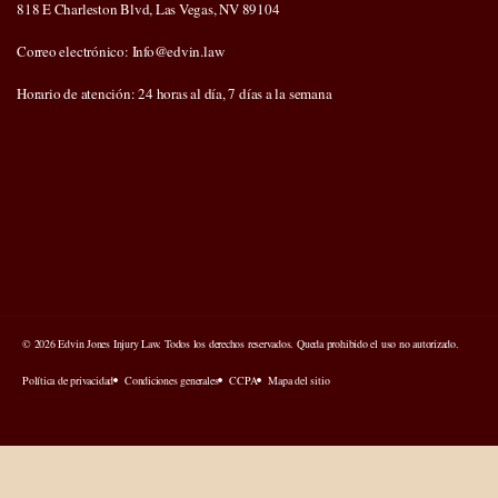
818 E Charleston Blvd, Las Vegas, NV 89104
Correo electrónico: Info@edvin.law
Horario de atención: 24 horas al día, 7 días a la semana
© 2026 Edvin Jones Injury Law. Todos los derechos reservados. Queda prohibido el uso no autorizado.
Política de privacidad
Condiciones generales
CCPA
Mapa del sitio