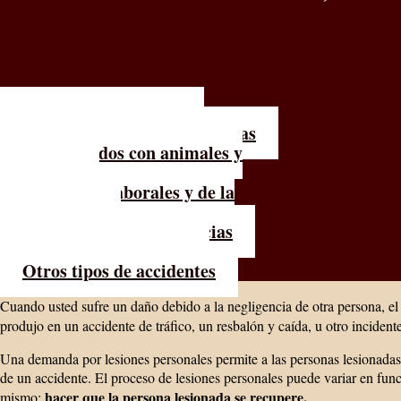
Accidentes de tráfico
Lesiones graves y catastróficas
Relacionados con animales y
productos
Accidentes laborales y de la
construcción
Actos ilícitos y negligencias
Responsabilidad civil
Otros tipos de accidentes
Cuando usted sufre un daño debido a la negligencia de otra persona, e
produjo en un accidente de tráfico, un resbalón y caída, u otro incident
Una demanda por lesiones personales permite a las personas lesionadas
de un accidente. El proceso de lesiones personales puede variar en funci
hacer que la persona lesionada se recupere.
mismo: