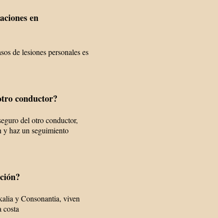
taciones en
asos de lesiones personales es
otro conductor?
 seguro del otro conductor,
n y haz un seguimiento
ación?
okalia y Consonantia, viven
a costa