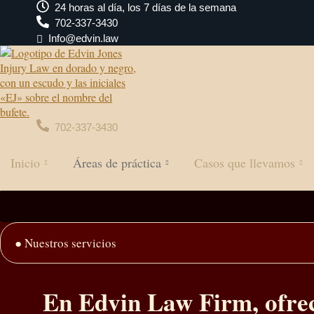
24 horas al día, los 7 días de la semana
702-337-3430
Info@edvin.law
702-337-3430
Inicio
Áreas de práctica
Casos que llevamos
● Nuestros servicios
En Edvin Law Firm, ofrece