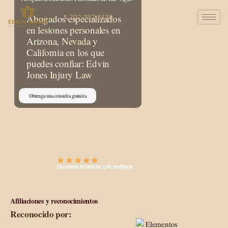
Abogados especializados
702-337-3430
en lesiones personales en
Arizona, Nevada y
California en los que
puedes confiar: Edvin
Jones Injury Law
Obtenga una consulta gratuita
Opiniones favorables y de confianza
Afiliaciones y reconocimientos
Reconocido por: