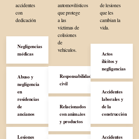
accidentes
automovilísticos
de lesiones
con
que protege
que les
dedicación
a las
cambian la
víctimas de
vida.
colisiones
de
Negligencias
vehículos.
médicas
Actos
ilícitos y
negligencias
Responsabilidad
Abuso y
civil
negligencia
en
Accidentes
residencias
laborales y
de
Relacionados
de la
ancianos
con animales
construcción
y productos
Lesiones
Accidentes