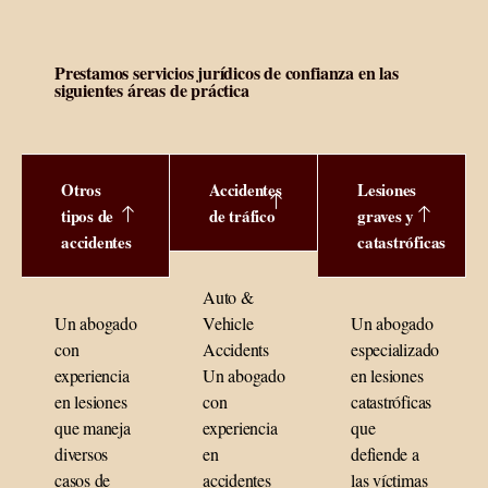
Prestamos servicios jurídicos de confianza en las
siguientes áreas de práctica
Otros
Accidentes
Lesiones
tipos de
de tráfico
graves y
accidentes
catastróficas
Auto &
Un abogado
Vehicle
Un abogado
con
Accidents
especializado
experiencia
Un abogado
en lesiones
en lesiones
con
catastróficas
que maneja
experiencia
que
diversos
en
defiende a
casos de
accidentes
las víctimas