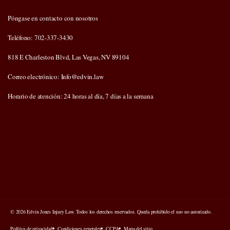
Póngase en contacto con nosotros
Teléfono: 702-337-3430
818 E Charleston Blvd, Las Vegas, NV 89104
Correo electrónico: Info@edvin.law
Horario de atención: 24 horas al día, 7 días a la semana
© 2026 Edvin Jones Injury Law. Todos los derechos reservados. Queda prohibido el uso no autorizado.
Política de privacidad
Condiciones generales
CCPA
Mapa del sitio