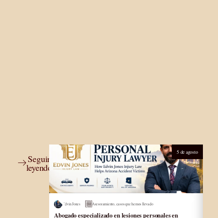
5 de agosto
Seguir
leyendo
Edvin Jones
Asesoramiento
,
casos que hemos llevado
E
Abogado especializado en lesiones personales en
Abo