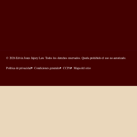
© 2026 Edvin Jones Injury Law. Todos los derechos reservados. Queda prohibido el uso no autorizado.
Política de privacidad
Condiciones generales
CCPA
Mapa del sitio