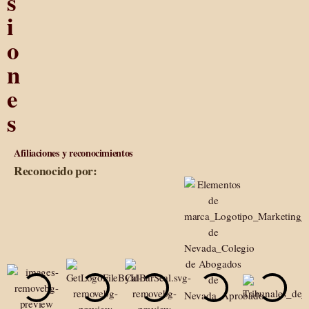
s
i
o
n
e
s
Afiliaciones y reconocimientos
Reconocido por: