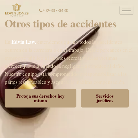
702-337-3430
Otros tipos de accidentes
Edvin Law
En
,
entendemos que no todos los accidentes
ocurren en la carretera o en el trabajo. Desde percances en el
transporte público a lesiones recreativas, las víctimas
merecen justicia cuando la negligencia conduce al daño.
Nuestro equipo está comprometido a responsabilizar a las
partes responsables y asegurar la máxima compensación.
Proteja sus derechos hoy
Servicios
mismo
jurídicos