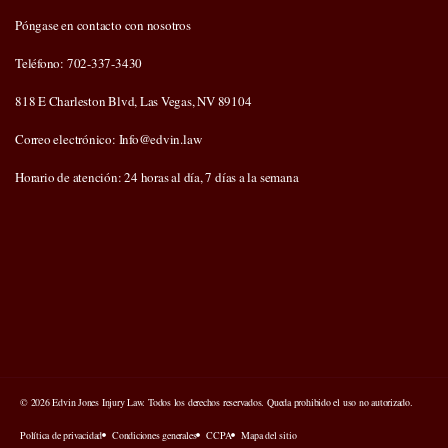
Póngase en contacto con nosotros
Teléfono: 702-337-3430
818 E Charleston Blvd, Las Vegas, NV 89104
Correo electrónico: Info@edvin.law
Horario de atención: 24 horas al día, 7 días a la semana
© 2026 Edvin Jones Injury Law. Todos los derechos reservados. Queda prohibido el uso no autorizado.
Política de privacidad
Condiciones generales
CCPA
Mapa del sitio