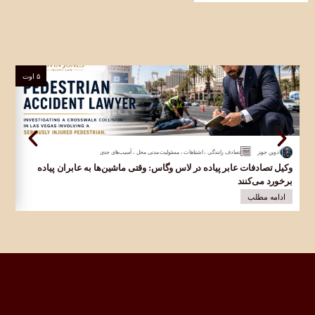
۵ اوت
ادوین جونز
تصادف رانندگی
،
اشتباهات
،
مسئولیت مدنی محل
،
آسیب‌های جدی
وکیل تصادفات عابر پیاده در لاس وگاس: وقتی ماشین‌ها به عابران پیاده
وک
برخورد می‌کنند
در 
ادامه مطلب
ا