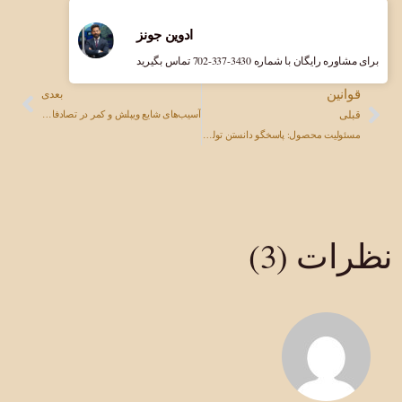
ادوین جونز
برای مشاوره رایگان با شماره ‎702-337-3430 تماس بگیرید
قوانین
بعدی
قبلی
​​آسیب‌های شایع ویپلش و کمر در تصادفات رانندگی: درمان و پیگیری قانونی
مسئولیت محصول: پاسخگو دانستن تولیدکنندگان در قبال کالاهای معیوب
نظرات (3)