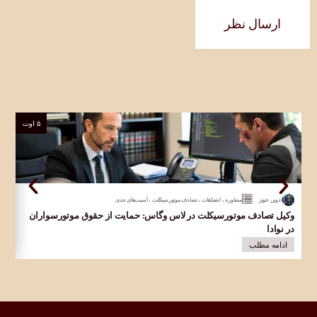
ارسال نظر
۵ اوت
ادوین جونز
مشاوره
،
اشتباهات
،
تصادف موتورسیکلت
،
آسیب‌های جدی
وکیل تصادف موتورسیکلت در لاس وگاس: حمایت از حقوق موتورسواران
وکی
در نوادا
قرب
ادامه مطلب
ا