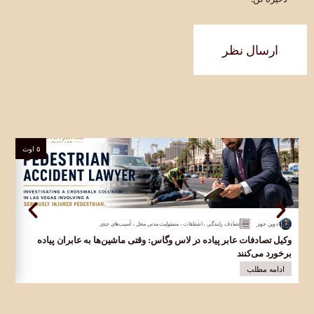
ارسال نظر
۵ اوت
ادوین جونز
تصادف رانندگی
،
اشتباهات
،
مسئولیت مدنی محل
،
آسیب‌های جدی
وکیل تصادفات عابر پیاده در لاس وگاس: وقتی ماشین‌ها به عابران پیاده
وک
برخورد می‌کنند
در 
ادامه مطلب
ا