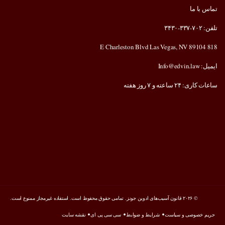
تماس با ما
تلفن: ۷۰۲-۳۳۷-۳۴۳۰
818 E Charleston Blvd Las Vegas, NV 89104
ایمیل: Info@edvin.law
ساعات کاری: ۲۴ ساعته و ۷ روز هفته
© ۲۰۲۶ قانون آسیب‌های ادوین جونز. تمامی حقوق محفوظ است. استفاده غیرمجاز ممنوع است.
حریم خصوصی و سیاست
شرایط و ضوابط
سی سی پی ای
نقشه سایت