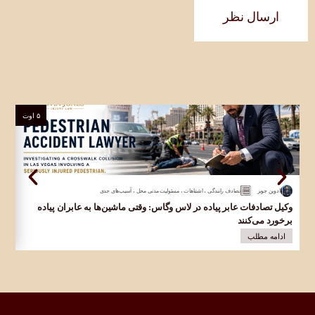
ارسال نظر
۵ اوت
ادوین جونز
تصادف رانندگی
،
اشتباهات
،
مسئولیت مدنی محل
،
آسیب‌های جدی
وکیل تصادفات عابر پیاده در لاس وگاس: وقتی ماشین‌ها به عابران پیاده
وک
برخورد می‌کنند
در 
ادامه مطلب
ا