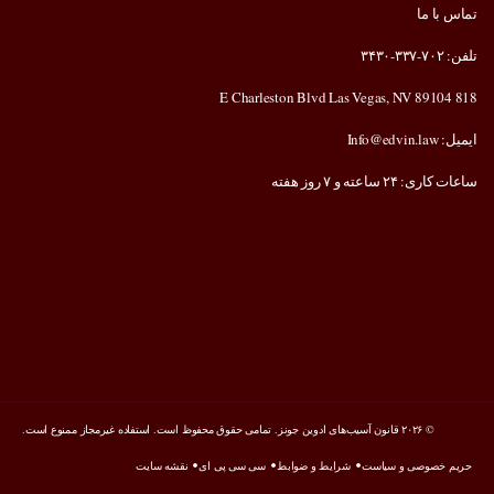
تماس با ما
تلفن: ۷۰۲-۳۳۷-۳۴۳۰
818 E Charleston Blvd Las Vegas, NV 89104
ایمیل: Info@edvin.law
ساعات کاری: ۲۴ ساعته و ۷ روز هفته
© ۲۰۲۶ قانون آسیب‌های ادوین جونز. تمامی حقوق محفوظ است. استفاده غیرمجاز ممنوع است.
حریم خصوصی و سیاست
شرایط و ضوابط
سی سی پی ای
نقشه سایت