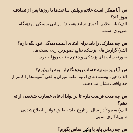
س: آیا ممکن است علائم ویپلش ساعت‌ها یا روزها پس از تصادف
بروز کند؟
الف) بله، علائم تأخیری شایع هستند؛ ارزیابی پزشکی زودهنگام
ضروری است.
س: چه مدارکی را باید برای ادعای آسیب دیدگی خود نگه دارم؟
الف) گزارش‌های پزشک، نتایج تصویربرداری، نسخه‌ها،
صورتحساب‌های پزشکی و دفترچه ثبت روزانه درد.
س: آیا باید تسویه حساب زودهنگام از بیمه را بپذیرم؟
الف) خیر، پیشنهادهای اولیه اغلب میزان واقعی آسیب‌ها را کمتر از
حد واقعی نشان می‌دهند.
س: چه مدت فرصت دارم تا در نوادا ادعای خسارت شخصی ارائه
دهم؟
الف) معمولاً دو سال از تاریخ حادثه طبق قوانین اصلاح‌شده‌ی
سهل‌انگاری نسبی.
وکیل
س: چه زمانی باید با
تماس بگیرم؟