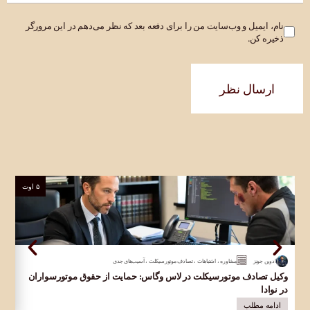
نام، ایمیل و وب‌سایت من را برای دفعه بعد که نظر می‌دهم در این مرورگر
ذخیره کن.
ارسال نظر
۵ اوت
ادوین جونز
مشاوره
،
اشتباهات
،
تصادف موتورسیکلت
،
آسیب‌های جدی
وکیل تصادف موتورسیکلت در لاس وگاس: حمایت از حقوق موتورسواران
وکی
در نوادا
قرب
ادامه مطلب
ا