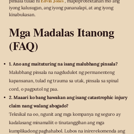
Edvin Jones
pinsala tulad ni
, mapoprotektahan mo ang
iyong kalusugan, ang iyong pananalapi, at ang iyong
kinabukasan.
Mga Madalas Itanong
(FAQ)
1. Ano ang maituturing na isang malubhang pinsala?
Malubhang pinsala na nagdudulot ng permanenteng
kapansanan, tulad ng trauma sa utak, pinsala sa spinal
cord, o pagputol ng paa.
2. Maaari ko bang hawakan ang isang catastrophic injury
claim nang walang abogado?
Teknikal na oo, ngunit ang mga kompanya ng seguro ay
kadalasang minamaliit o tinatanggihan ang mga
kumplikadong paghahabol. Lubos na inirerekomenda ang