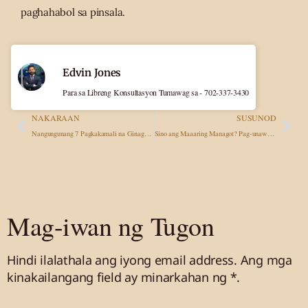
paghahabol sa pinsala.
Edvin Jones
Para sa Libreng Konsultasyon Tumawag sa - 702-337-3430
NAKARAAN
SUSUNOD
Nangungunang 7 Pagkakamali na Ginagawa ng mga Biktima ng Pinsala Pagkatapos ng Aksidente (at Paano Iwasan ang mga Ito) | Gabay sa 2026
Sino ang Maaaring Managot? Pag-unawa sa Kapabayaan sa mga Kaso ng Personal na Pinsala
Mag-iwan ng Tugon
Hindi ilalathala ang iyong email address.
Ang mga
kinakailangang field ay minarkahan
ng *.