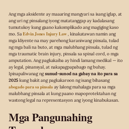
Ang mga aksidente ay maaaring mangyari sa isang iglap, at
ang uri ng pinsalang iyong matatanggap ay kadalasang
tumutukoy kung gaano kakomplikado ang magiging kaso
Edvin Jones Injury Law
mo. Sa
, kinakatawan namin ang
mga kliyente na may parehong karaniwang pinsala, tulad
ng mga bali na buto, at mga malubhang pinsala, tulad ng
mga traumatic brain injury, pinsala sa spinal cord, o mga
amputation. Ang pagkakaiba ay hindi lamang medikal — ito
ay legal, pinansyal, at nakapagpapabago ng buhay.
Ipinapaliwanag ng
sunud-sunod na gabay na ito para sa
2025
kung bakit ang pagkakaroon ng isang bihasang
abogado para sa pinsala
ay lalong mahalaga para sa mga
malubhang pinsala at kung paano mapoprotektahan ng
wastong legal na representasyon ang iyong kinabukasan.
Mga Pangunahing