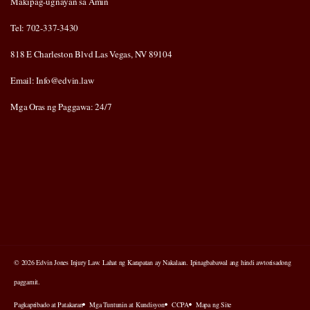
Makipag-ugnayan sa Amin
Tel: 702-337-3430
818 E Charleston Blvd Las Vegas, NV 89104
Email: Info@edvin.law
Mga Oras ng Paggawa: 24/7
© 2026 Edvin Jones Injury Law. Lahat ng Karapatan ay Nakalaan. Ipinagbabawal ang hindi awtorisadong
paggamit.
Pagkapribado at Patakaran
Mga Tuntunin at Kundisyon
CCPA
Mapa ng Site