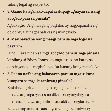
tulong legal ng eksperto.
3. Gaano katagal ako dapat makipag-ugnayan sa isang
abogado para sa pinsala?
Agad-agad. Ang maagang pagkilos ay nagpapanatili ng
ebidensya at nagpapalakas ng iyong kaso.
4. May bayad ba nang maaga para sa mga legal na
bayarin?
Hindi. Karamihan sa
mga abogado para sa mga pinsala,
kabilang si Edvin Jones
, ay nagtatrabaho batay sa
contingency — magbabayad ka lamang kung manalo ka.
5. Paano naiiba ang kabayaran para sa mga sakuna
kumpara sa mga karaniwang pinsala?
Kadalasang kinabibilangan ng mga kapaha-pahamak na
pinsala ang mga gastos medikal, pangangalaga sa
hinaharap, nawalang sahod, at sakit at pagdurusa —
kadalasang mas mataas kaysa sa mga karaniwang