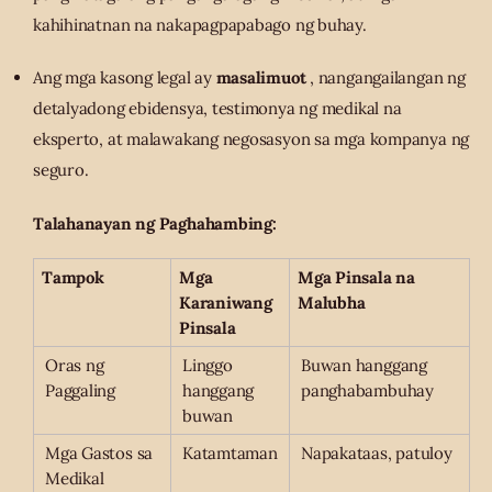
kahihinatnan na nakapagpapabago ng buhay.
Ang mga kasong legal ay
masalimuot
, nangangailangan ng
detalyadong ebidensya, testimonya ng medikal na
eksperto, at malawakang negosasyon sa mga kompanya ng
seguro.
Talahanayan ng Paghahambing:
Tampok
Mga
Mga Pinsala na
Karaniwang
Malubha
Pinsala
Oras ng
Linggo
Buwan hanggang
Paggaling
hanggang
panghabambuhay
buwan
Mga Gastos sa
Katamtaman
Napakataas, patuloy
Medikal