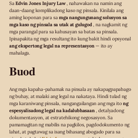
Sa
Edvin Jones Injury Law
, nahawakan na namin ang
daan-daang komplikadong kaso ng pinsala. Kinilala ang
aming koponan para sa
mga nangungunang solusyon sa
mga kaso ng pinsala sa utak at gulugod
, na nagkamit ng
mga parangal para sa kahusayan sa batas sa pinsala.
Ipinapakita ng mga resultang ito kung bakit hindi opsyonal
ang ekspertong legal na representasyon
— ito ay
mahalaga.
Buod
Ang mga kapaha-pahamak na pinsala ay nakapagpapabago
ng buhay, at malaki ang legal na nakataya. Hindi tulad ng
mga karaniwang pinsala, nangangailangan ang mga ito
ng
espesyalisadong legal na kadalubhasaan
, detalyadong
dokumentasyon, at estratehikong negosasyon. Sa
pamamagitan ng mabilis na pagkilos, pagdodokumento ng
lahat, at pagtawag sa isang bihasang abogado para sa