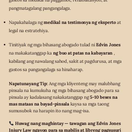
pangmatagalang pangangalaga.
Napakahalaga ng
medikal na testimonya ng eksperto
at
legal na estratehiya.
Tinitiyak ng mga bihasang abogado tulad ni
Edvin Jones
na makakatanggap ka
ng buo at patas na kabayaran
,
kabilang ang nawalang sahod, sakit at pagdurusa, at mga
gastos sa pangangalaga sa hinaharap.
Napatunayang Tip:
Ang mga kliyenteng may malubhang
pinsala na kumukuha ng mga bihasang abogado para sa
pinsala ay kadalasang nakakatanggap ng
5-10 beses na
mas mataas na bayad-pinsala
kaysa sa mga taong
sumusubok na harapin ito nang mag-isa.
Huwag nang maghintay — tawagan ang Edvin Jones
Injury Law ngayon para sa mabilis at libreng pagsusuri