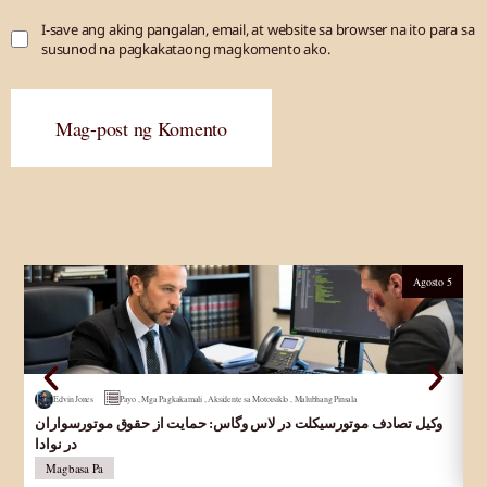
I-save ang aking pangalan, email, at website sa browser na ito para sa
susunod na pagkakataong magkomento ako.
Mag-post ng Komento
Agosto 5
Edvin Jones
Payo
,
Mga Pagkakamali
,
Aksidente sa Motorsiklo
,
Malubhang Pinsala
وکیل تصادف موتورسیکلت در لاس وگاس: حمایت از حقوق موتورسواران
Ab
در نوادا
La
Magbasa Pa