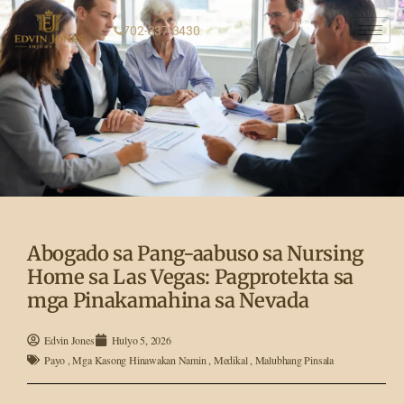
702-337-3430
Abogado sa Pang-aabuso sa Nursing
Home sa Las Vegas: Pagprotekta sa
mga Pinakamahina sa Nevada
Edvin Jones
Hulyo 5, 2026
Payo
,
Mga Kasong Hinawakan Namin
,
Medikal
,
Malubhang Pinsala