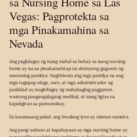
sa Nursing Home sa Las
Vegas: Pagprotekta sa
mga Pinakamahina sa
Nevada
Ang paglalagay ng isang mahal sa buhay sa isang nursing
home ay isa sa pinakamahirap na desisyong gagawin ng
maraming pamilya. Nagtitiwala ang mga pamilya na ang
mga tagapag-alaga, nars, at mga administrador ng
pasilidad ay magbibigay ng mahabaging paggamot,
wastong pangangalagang medikal, at isang ligtas na
kapaligiran sa pamumuhay.
Sa kasamaang palad, ang tiwalang iyon ay minsan nasisira.
Ang pang-aabuso at kapabayaan sa mga nursing home ay
nananatiling malubhang problema sa buong Nevada at sa