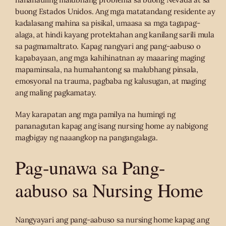
buong Estados Unidos. Ang mga matatandang residente ay
kadalasang mahina sa pisikal, umaasa sa mga tagapag-
alaga, at hindi kayang protektahan ang kanilang sarili mula
sa pagmamaltrato. Kapag nangyari ang pang-aabuso o
kapabayaan, ang mga kahihinatnan ay maaaring maging
mapaminsala, na humahantong sa malubhang pinsala,
emosyonal na trauma, pagbaba ng kalusugan, at maging
ang maling pagkamatay.
May karapatan ang mga pamilya na humingi ng
pananagutan kapag ang isang nursing home ay nabigong
magbigay ng naaangkop na pangangalaga.
Pag-unawa sa Pang-
aabuso sa Nursing Home
Nangyayari ang pang-aabuso sa nursing home kapag ang