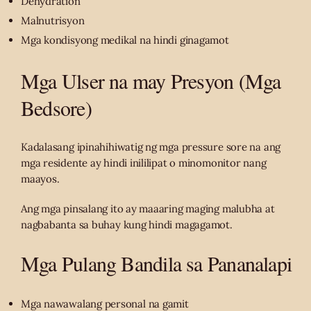
Dehydration
Malnutrisyon
Mga kondisyong medikal na hindi ginagamot
Mga Ulser na may Presyon (Mga
Bedsore)
Kadalasang ipinahihiwatig ng mga pressure sore na ang
mga residente ay hindi inililipat o minomonitor nang
maayos.
Ang mga pinsalang ito ay maaaring maging malubha at
nagbabanta sa buhay kung hindi magagamot.
Mga Pulang Bandila sa Pananalapi
Mga nawawalang personal na gamit