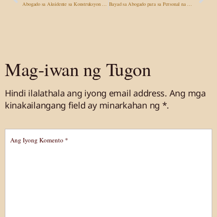
Abogado sa Aksidente sa Konstruksyon sa Las Vegas: Ang Iyong mga Karapatan Higit Pa sa Kompensasyon ng mga Manggagawa
Bayad sa Abogado para sa Personal na Pinsala: Nasagot na ang Iyong mga Tanong tungkol sa mga bayarin sa contingency
Mag-iwan ng Tugon
Hindi ilalathala ang iyong email address.
Ang mga
kinakailangang field ay minarkahan
ng *.