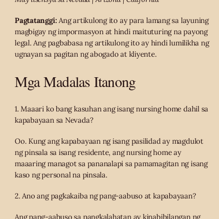
Pagtatanggi:
Ang artikulong ito ay para lamang sa layuning
magbigay ng impormasyon at hindi maituturing na payong
legal. Ang pagbabasa ng artikulong ito ay hindi lumilikha ng
ugnayan sa pagitan ng abogado at kliyente.
Mga Madalas Itanong
1. Maaari ko bang kasuhan ang isang nursing home dahil sa
kapabayaan sa Nevada?
Oo. Kung ang kapabayaan ng isang pasilidad ay magdulot
ng pinsala sa isang residente, ang nursing home ay
maaaring managot sa pananalapi sa pamamagitan ng isang
kaso ng personal na pinsala.
2. Ano ang pagkakaiba ng pang-aabuso at kapabayaan?
Ang pang-aabuso sa pangkalahatan ay kinabibilangan ng