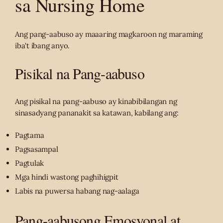
sa Nursing Home
Ang pang-aabuso ay maaaring magkaroon ng maraming
iba't ibang anyo.
Pisikal na Pang-aabuso
Ang pisikal na pang-aabuso ay kinabibilangan ng
sinasadyang pananakit sa katawan, kabilang ang:
Pagtama
Pagsasampal
Pagtulak
Mga hindi wastong paghihigpit
Labis na puwersa habang nag-aalaga
Pang-aabusong Emosyonal at