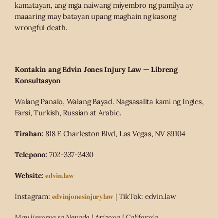
kamatayan, ang mga naiwang miyembro ng pamilya ay
maaaring may batayan upang maghain ng kasong
wrongful death.
Kontakin ang Edvin Jones Injury Law — Libreng
Konsultasyon
Walang Panalo, Walang Bayad. Nagsasalita kami ng Ingles,
Farsi, Turkish, Russian at Arabic.
Tirahan:
818 E Charleston Blvd, Las Vegas, NV 89104
Telepono:
702-337-3430
edvin.law
Website:
edvinjonesinjurylaw
Instagram:
| TikTok: edvin.law
May lisensya sa Nevada | Arizona | California