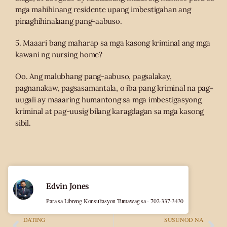
mga mahihinang residente upang imbestigahan ang
pinaghihinalaang pang-aabuso.
5. Maaari bang maharap sa mga kasong kriminal ang mga
kawani ng nursing home?
Oo. Ang malubhang pang-aabuso, pagsalakay,
pagnanakaw, pagsasamantala, o iba pang kriminal na pag-
uugali ay maaaring humantong sa mga imbestigasyong
kriminal at pag-uusig bilang karagdagan sa mga kasong
sibil.
Edvin Jones
Para sa Libreng Konsultasyon Tumawag sa - 702-337-3430
DATING
SUSUNOD NA