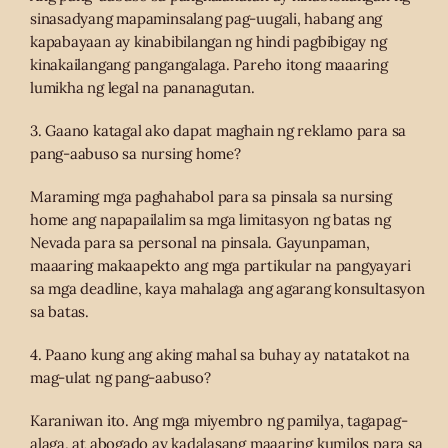
sinasadyang mapaminsalang pag-uugali, habang ang
kapabayaan ay kinabibilangan ng hindi pagbibigay ng
kinakailangang pangangalaga. Pareho itong maaaring
lumikha ng legal na pananagutan.
3. Gaano katagal ako dapat maghain ng reklamo para sa
pang-aabuso sa nursing home?
Maraming mga paghahabol para sa pinsala sa nursing
home ang napapailalim sa mga limitasyon ng batas ng
Nevada para sa personal na pinsala. Gayunpaman,
maaaring makaapekto ang mga partikular na pangyayari
sa mga deadline, kaya mahalaga ang agarang konsultasyon
sa batas.
4. Paano kung ang aking mahal sa buhay ay natatakot na
mag-ulat ng pang-aabuso?
Karaniwan ito. Ang mga miyembro ng pamilya, tagapag-
alaga, at abogado ay kadalasang maaaring kumilos para sa