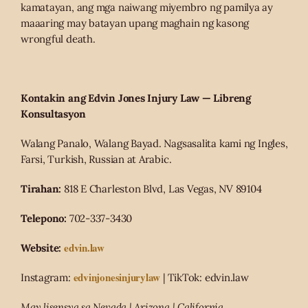
kamatayan, ang mga naiwang miyembro ng pamilya ay
maaaring may batayan upang maghain ng kasong
wrongful death.
Kontakin ang Edvin Jones Injury Law — Libreng
Konsultasyon
Walang Panalo, Walang Bayad. Nagsasalita kami ng Ingles,
Farsi, Turkish, Russian at Arabic.
Tirahan:
818 E Charleston Blvd, Las Vegas, NV 89104
Telepono:
702-337-3430
edvin.law
Website:
edvinjonesinjurylaw
Instagram:
| TikTok: edvin.law
May lisensya sa Nevada | Arizona | California