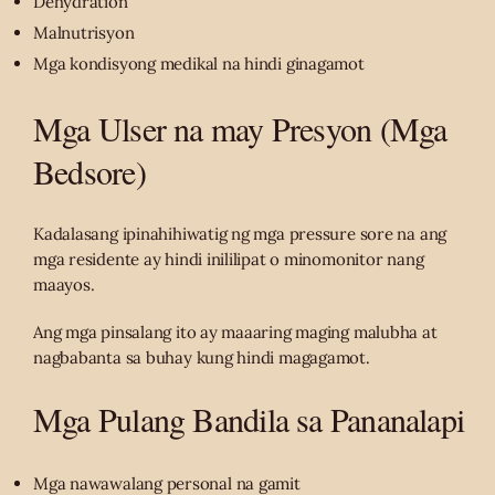
Dehydration
Malnutrisyon
Mga kondisyong medikal na hindi ginagamot
Mga Ulser na may Presyon (Mga
Bedsore)
Kadalasang ipinahihiwatig ng mga pressure sore na ang
mga residente ay hindi inililipat o minomonitor nang
maayos.
Ang mga pinsalang ito ay maaaring maging malubha at
nagbabanta sa buhay kung hindi magagamot.
Mga Pulang Bandila sa Pananalapi
Mga nawawalang personal na gamit