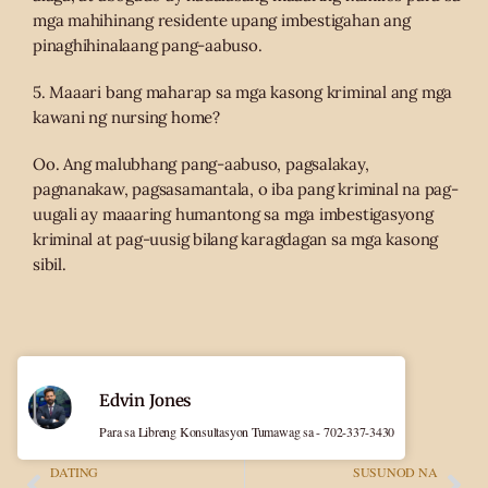
mga mahihinang residente upang imbestigahan ang
pinaghihinalaang pang-aabuso.
5. Maaari bang maharap sa mga kasong kriminal ang mga
kawani ng nursing home?
Oo. Ang malubhang pang-aabuso, pagsalakay,
pagnanakaw, pagsasamantala, o iba pang kriminal na pag-
uugali ay maaaring humantong sa mga imbestigasyong
kriminal at pag-uusig bilang karagdagan sa mga kasong
sibil.
Edvin Jones
Para sa Libreng Konsultasyon Tumawag sa - 702-337-3430
DATING
SUSUNOD NA