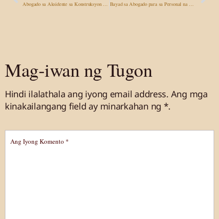
Abogado sa Aksidente sa Konstruksyon sa Las Vegas: Ang Iyong mga Karapatan Higit Pa sa Kompensasyon ng mga Manggagawa
Bayad sa Abogado para sa Personal na Pinsala: Nasagot na ang Iyong mga Tanong tungkol sa mga bayarin sa contingency
Mag-iwan ng Tugon
Hindi ilalathala ang iyong email address.
Ang mga
kinakailangang field ay minarkahan
ng *.