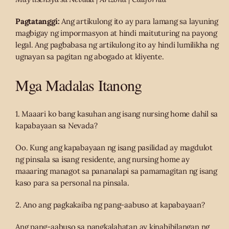
Pagtatanggi:
Ang artikulong ito ay para lamang sa layuning
magbigay ng impormasyon at hindi maituturing na payong
legal. Ang pagbabasa ng artikulong ito ay hindi lumilikha ng
ugnayan sa pagitan ng abogado at kliyente.
Mga Madalas Itanong
1. Maaari ko bang kasuhan ang isang nursing home dahil sa
kapabayaan sa Nevada?
Oo. Kung ang kapabayaan ng isang pasilidad ay magdulot
ng pinsala sa isang residente, ang nursing home ay
maaaring managot sa pananalapi sa pamamagitan ng isang
kaso para sa personal na pinsala.
2. Ano ang pagkakaiba ng pang-aabuso at kapabayaan?
Ang pang-aabuso sa pangkalahatan ay kinabibilangan ng