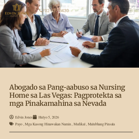
702-337-3430
Abogado sa Pang-aabuso sa Nursing
Home sa Las Vegas: Pagprotekta sa
mga Pinakamahina sa Nevada
Edvin Jones
Hulyo 5, 2026
Payo
,
Mga Kasong Hinawakan Namin
,
Medikal
,
Malubhang Pinsala