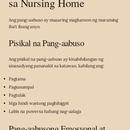
sa Nursing Home
Ang pang-aabuso ay maaaring magkaroon ng maraming
iba't ibang anyo.
Pisikal na Pang-aabuso
Ang pisikal na pang-aabuso ay kinabibilangan ng
sinasadyang pananakit sa katawan, kabilang ang:
Pagtama
Pagsasampal
Pagtulak
Mga hindi wastong paghihigpit
Labis na puwersa habang nag-aalaga
Pang-aabusong Emosyonal at