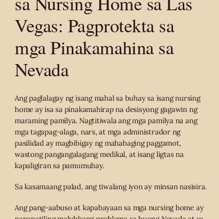
sa Nursing Home sa Las
Vegas: Pagprotekta sa
mga Pinakamahina sa
Nevada
Ang paglalagay ng isang mahal sa buhay sa isang nursing
home ay isa sa pinakamahirap na desisyong gagawin ng
maraming pamilya. Nagtitiwala ang mga pamilya na ang
mga tagapag-alaga, nars, at mga administrador ng
pasilidad ay magbibigay ng mahabaging paggamot,
wastong pangangalagang medikal, at isang ligtas na
kapaligiran sa pamumuhay.
Sa kasamaang palad, ang tiwalang iyon ay minsan nasisira.
Ang pang-aabuso at kapabayaan sa mga nursing home ay
nananatiling malubhang problema sa buong Nevada at sa