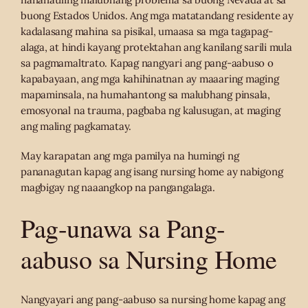
buong Estados Unidos. Ang mga matatandang residente ay
kadalasang mahina sa pisikal, umaasa sa mga tagapag-
alaga, at hindi kayang protektahan ang kanilang sarili mula
sa pagmamaltrato. Kapag nangyari ang pang-aabuso o
kapabayaan, ang mga kahihinatnan ay maaaring maging
mapaminsala, na humahantong sa malubhang pinsala,
emosyonal na trauma, pagbaba ng kalusugan, at maging
ang maling pagkamatay.
May karapatan ang mga pamilya na humingi ng
pananagutan kapag ang isang nursing home ay nabigong
magbigay ng naaangkop na pangangalaga.
Pag-unawa sa Pang-
aabuso sa Nursing Home
Nangyayari ang pang-aabuso sa nursing home kapag ang