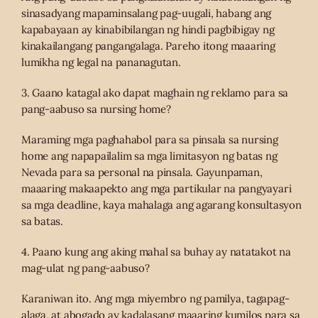
sinasadyang mapaminsalang pag-uugali, habang ang
kapabayaan ay kinabibilangan ng hindi pagbibigay ng
kinakailangang pangangalaga. Pareho itong maaaring
lumikha ng legal na pananagutan.
3. Gaano katagal ako dapat maghain ng reklamo para sa
pang-aabuso sa nursing home?
Maraming mga paghahabol para sa pinsala sa nursing
home ang napapailalim sa mga limitasyon ng batas ng
Nevada para sa personal na pinsala. Gayunpaman,
maaaring makaapekto ang mga partikular na pangyayari
sa mga deadline, kaya mahalaga ang agarang konsultasyon
sa batas.
4. Paano kung ang aking mahal sa buhay ay natatakot na
mag-ulat ng pang-aabuso?
Karaniwan ito. Ang mga miyembro ng pamilya, tagapag-
alaga, at abogado ay kadalasang maaaring kumilos para sa