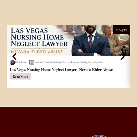
5 August
Edvin Jones
Cases We Handled
,
Medical
,
Mistakes
,
Premises Liability
,
Serious Injuries
Las Vegas Nursing Home Neglect Lawyer | Nevada Elder Abuse
Pe
Read More