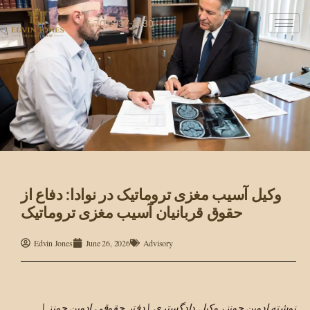
702-337-3430
وکیل آسیب مغزی تروماتیک در نوادا: دفاع از
حقوق قربانیان آسیب مغزی تروماتیک
Edvin Jones
June 26, 2026
Advisory
نوشته ادوین جونز، وکیل دادگستری | دفتر حقوقی ادوین جونز |