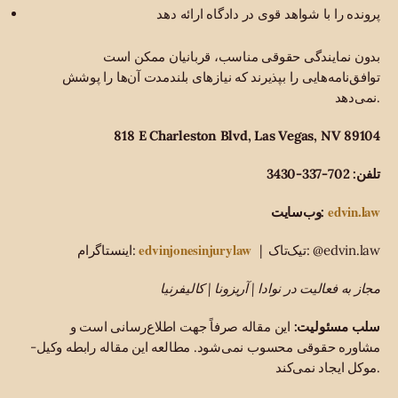
پرونده را با شواهد قوی در دادگاه ارائه دهد
بدون نمایندگی حقوقی مناسب، قربانیان ممکن است
توافق‌نامه‌هایی را بپذیرند که نیازهای بلندمدت آن‌ها را پوشش
نمی‌دهد.
818 E Charleston Blvd, Las Vegas, NV 89104
تلفن: 702-337-3430
edvin.law
وب‌سایت:
edvinjonesinjurylaw
| تیک‌تاک: @edvin.law
اینستاگرام:
مجاز به فعالیت در نوادا | آریزونا | کالیفرنیا
سلب مسئولیت:
این مقاله صرفاً جهت اطلاع‌رسانی است و
مشاوره حقوقی محسوب نمی‌شود. مطالعه این مقاله رابطه وکیل-
موکل ایجاد نمی‌کند.