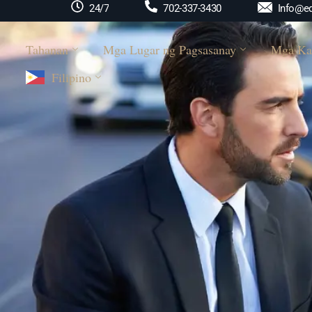
Info@ed
24/7
702-337-3430
Tahanan
Mga Lugar ng Pagsasanay
Mga Ka
Filipino