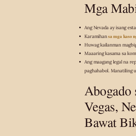
Mga Mabi
Ang Nevada ay isang est
sa mga kaso n
Karamihan
Huwag kailanman magbiga
Maaaring kasama sa komp
Ang maagang legal na re
paghahabol. Manatiling 
Abogado s
Vegas, N
Bawat Bi