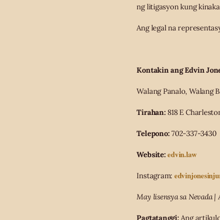
ng litigasyon kung kinaka
Ang legal na representas
Kontakin ang Edvin Jon
Walang Panalo, Walang Bay
Tirahan:
818 E Charlesto
Telepono:
702-337-3430
edvin.law
Website:
edvinjonesinj
Instagram:
May lisensya sa Nevada | 
Pagtatanggi:
Ang artikul