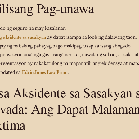
lisang Pag-unawa
ado ng seguro na may kasalanan.
g aksidente sa sasakyan
ay dapat isampa sa loob ng dalawang taon.
y ng naitalang pahayag bago makipag-usap sa isang abogado.
ensasyon ang mga gastusing medikal, nawalang sahod, at sakit at
presentasyon ay nakakatulong na mapanatili ang ebidensya at map
Edvin Jones Law Firm
updated sa
.
a Aksidente sa Sasakyan 
evada: Ang Dapat Malama
ktima