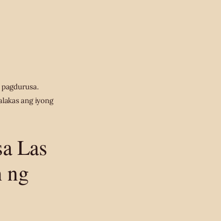
 pagdurusa.
alakas ang iyong
sa Las
n ng