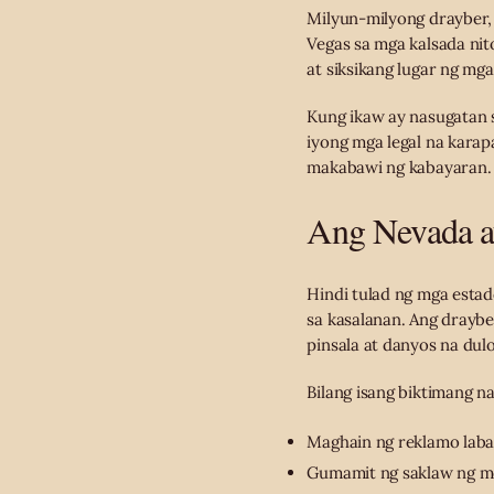
Milyun-milyong drayber, 
Vegas sa mga kalsada nit
at siksikang lugar ng mga
Kung ikaw ay nasugatan s
iyong mga legal na karap
makabawi ng kabayaran.
Ang Nevada a
Hindi tulad ng mga esta
sa kasalanan. Ang draybe
pinsala at danyos na dulo
Bilang isang biktimang n
Maghain ng reklamo laba
Gumamit ng saklaw ng mo