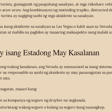
turista, gumagamit ng paupahang sasakyan, at mga rideshare vehic
o araw-araw. Ang kombinasyon ng matinding trapiko, distracted dri
 turista ay nagiging sanhi ng mga aksidente sa sasakyan.
a isang aksidente sa sasakyan sa Las Vegas o kahit saan sa Nevad
atan at mabilis na pagkilos ay maaaring makaapekto nang malaki 
y isang Estadong May Kasalanan
dong walang kasalanan, ang Nevada ay sumusunod sa isang sistema
r na responsable sa sanhi ng aksidente ay may pananagutan sa pa
t nito.
asugatan, maaari kang:
n sa kompanya ng seguro ng drayber na nagkasala.
toristang walang seguro o kulang sa seguro kung naaangkop.