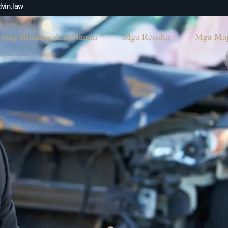
vin.law
song Hinahawakan Namin
Mga Resulta
Mga Ma