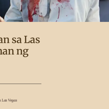
an sa Las
man ng
a Las Vegas