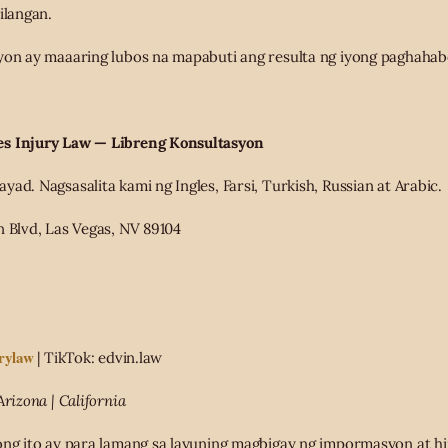
ilangan.
yon ay maaaring lubos na mapabuti ang resulta ng iyong paghahab
es Injury Law — Libreng Konsultasyon
ad. Nagsasalita kami ng Ingles, Farsi, Turkish, Russian at Arabic.
n Blvd, Las Vegas, NV 89104
urylaw
| TikTok: edvin.law
Arizona | California
ong ito ay para lamang sa layuning magbigay ng impormasyon at hi