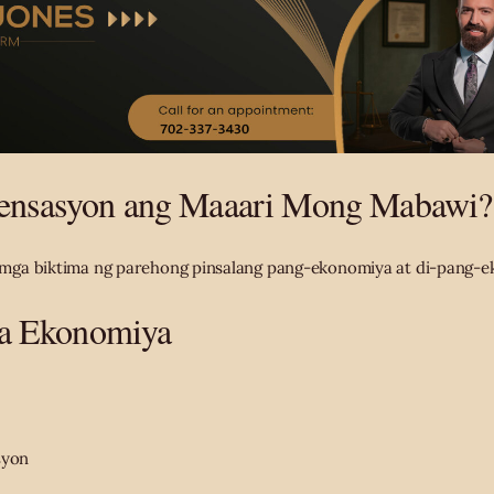
nsasyon ang Maaari Mong Mabawi?
mga biktima ng parehong pinsalang pang-ekonomiya at di-pang-e
sa Ekonomiya
syon