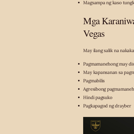
Magsampa ng kaso tungkol
Mga Karaniwa
Vegas
May ilang salik na nakak
Pagmamanehong may dis
May kapansanan sa pa
Pagmabilis
Agresibong pagmamane
Hindi pagsuko
Pagkapagod ng drayber