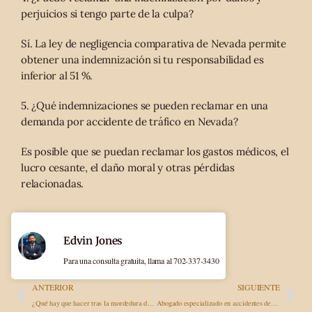
perjuicios si tengo parte de la culpa?
Sí. La ley de negligencia comparativa de Nevada permite
obtener una indemnización si tu responsabilidad es
inferior al 51 %.
5. ¿Qué indemnizaciones se pueden reclamar en una
demanda por accidente de tráfico en Nevada?
Es posible que se puedan reclamar los gastos médicos, el
lucro cesante, el daño moral y otras pérdidas
relacionadas.
Edvin Jones
Para una consulta gratuita, llama al 702-337-3430
ANTERIOR
SIGUIENTE
¿Qué hay que hacer tras la mordedura de un perro en Nevada? Guía jurídica para las víctimas en Las Vegas
Abogado especializado en accidentes de obra en Las Vegas: tus derechos más allá de la indemnización por accidente laboral