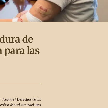
edura de
 para las
n Nevada | Derechos de las
 cobro de indemnizaciones