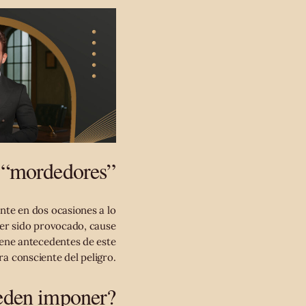
y “mordedores”
te en dos ocasiones a lo
ber sido provocado, cause
tiene antecedentes de este
ra consciente del peligro.
eden imponer?