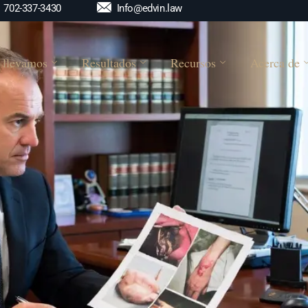
Info@edvin.law
702-337-3430
 llevamos
Resultados
Recursos
Acerca de