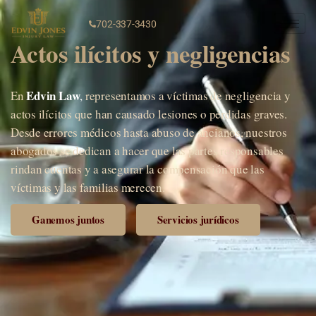
702-337-3430
Actos ilícitos y negligencias
Edvin Law
En
,
representamos a víctimas de negligencia y
actos ilícitos que han causado lesiones o pérdidas graves.
Desde errores médicos hasta abuso de ancianos, nuestros
abogados se dedican a hacer que las partes responsables
rindan cuentas y a asegurar la compensación que las
víctimas y las familias merecen.
Ganemos juntos
Servicios jurídicos