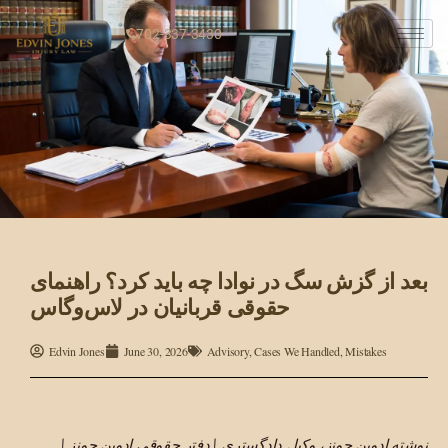
702-337-3430
بعد از گزش سگ در نوادا چه باید کرد؟ راهنمای
حقوقی قربانیان در لاس‌وگاس
Edvin Jones
June 30, 2026
Advisory
,
Cases We Handled
,
Mistakes
نوشته ادوین جونز، وکیل دادگستری | دفتر حقوقی ادوین جونز |