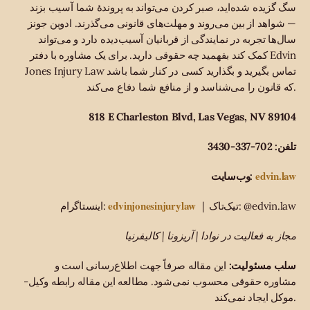
سگ گزیده شده‌اید، صبر کردن می‌تواند به پروندهٔ شما آسیب بزند
— شواهد از بین می‌روند و مهلت‌های قانونی می‌گذرند. ادوین جونز
سال‌ها تجربه در نمایندگی از قربانیان آسیب‌دیده دارد و می‌تواند
کمک کند بفهمید چه حقوقی دارید. برای یک مشاوره با دفتر Edvin
Jones Injury Law تماس بگیرید و بگذارید کسی در کنار شما باشد
که قانون را می‌شناسد و از منافع شما دفاع می‌کند.
818 E Charleston Blvd, Las Vegas, NV 89104
تلفن: 702-337-3430
edvin.law
وب‌سایت:
edvinjonesinjurylaw
| تیک‌تاک: @edvin.law
اینستاگرام:
مجاز به فعالیت در نوادا | آریزونا | کالیفرنیا
سلب مسئولیت:
این مقاله صرفاً جهت اطلاع‌رسانی است و
مشاوره حقوقی محسوب نمی‌شود. مطالعه این مقاله رابطه وکیل-
موکل ایجاد نمی‌کند.