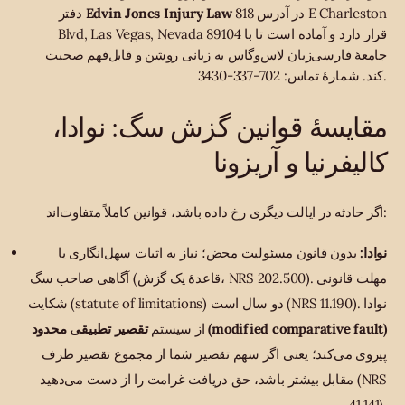
در آدرس 818 E Charleston
Edvin Jones Injury Law
دفتر
Blvd, Las Vegas, Nevada 89104 قرار دارد و آماده است تا با
جامعهٔ فارسی‌زبان لاس‌وگاس به زبانی روشن و قابل‌فهم صحبت
کند. شمارهٔ تماس: 702-337-3430.
مقایسهٔ قوانین گزش سگ: نوادا،
کالیفرنیا و آریزونا
اگر حادثه در ایالت دیگری رخ داده باشد، قوانین کاملاً متفاوت‌اند:
نوادا:
بدون قانون مسئولیت محض؛ نیاز به اثبات سهل‌انگاری یا
آگاهی صاحب سگ (قاعدهٔ یک گزش، NRS 202.500). مهلت قانونی
شکایت (statute of limitations) دو سال است (NRS 11.190). نوادا
تقصیر تطبیقی محدود (modified comparative fault)
از سیستم
پیروی می‌کند؛ یعنی اگر سهم تقصیر شما از مجموع تقصیر طرف
مقابل بیشتر باشد، حق دریافت غرامت را از دست می‌دهید (NRS
41.141).