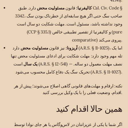
کالیفرنیا:
قانون
مسئولیت محض
دارد. طبق Cal. Civ. Code §
3342، صاحب سگ حتی اگر هیچ سابقه‌ای از خطرناک بودن سگ
وجود نداشته باشد، مسئول است. مهلت شکایت دو سال است
(CCP § 335.1) و کالیفرنیا از تقصیر تطبیقی خالص (pure
comparative) پیروی می‌کند.
آریزونا:
نیز قانون
مسئولیت محض
دارد (A.R.S. § 11-1025)، اما یک
تله مهم وجود دارد: مهلت شکایت برای ادعای مسئولیت محض تنها
یک سال
است (A.R.S. § 12-541) — نصف مهلت معمول دو ساله.
تحریک سگ یک دفاع کامل محسوب می‌شود (A.R.S. § 11-1027).
نکته: ارقام و مهلت‌های قانونی گاهی اصلاح می‌شوند؛ پیش از هر
اقدام، وضعیت فعلی را با یک وکیل بررسی کنید.
همین حالا اقدام کنید
اگر شما یا یکی از عزیزانتان در لاس‌وگاس یا هر جای نوادا توسط