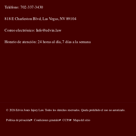
Teléfono: 702-337-3430
818 E Charleston Blvd, Las Vegas, NV 89104
Correo electrónico: Info@edvin.law
Horario de atención: 24 horas al día, 7 días a la semana
© 2026 Edvin Jones Injury Law. Todos los derechos reservados. Queda prohibido el uso no autorizado.
Política de privacidad
Condiciones generales
CCPA
Mapa del sitio