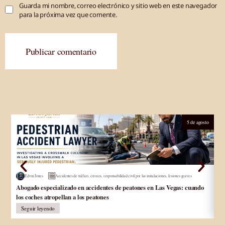
Guarda mi nombre, correo electrónico y sitio web en este navegador
para la próxima vez que comente.
Publicar comentario
5 de agosto
Edvin Jones
Accidentes de tráfico
,
errores
,
responsabilidad civil por las instalaciones
,
lesiones graves
Abogado especializado en accidentes de peatones en Las Vegas: cuando
Ab
los coches atropellan a los peatones
lo
Seguir leyendo