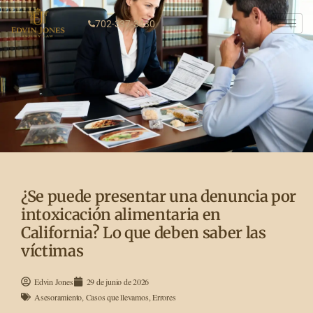
702-337-3430
¿Se puede presentar una denuncia por
intoxicación alimentaria en
California? Lo que deben saber las
víctimas
Edvin Jones
29 de junio de 2026
Asesoramiento
,
Casos que llevamos
,
Errores