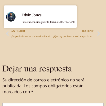
Edvin Jones
Para una consulta gratuita, llama al 702-337-3430
ANTERIOR
SIGUIENTE
¿Se puede demandar por intoxicación alimentaria en California? Lo que deben saber las víctimas
¿Qué hay que hacer tras el ataque de un perro en Nevada? Guía jurídica para las víctimas en Las Vegas
Dejar una respuesta
Su dirección de correo electrónico no será
publicada.
Los campos obligatorios están
marcados
con *
.