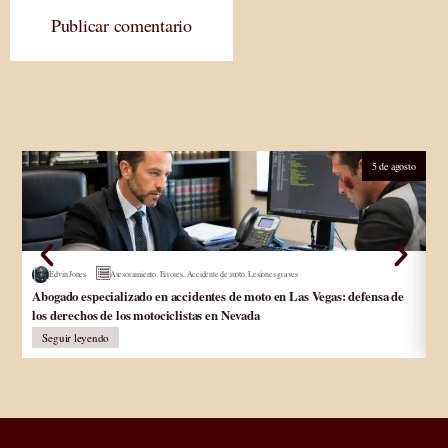
Publicar comentario
5 de agosto
Edvin Jones
Asesoramiento
,
Errores
,
Accidente de moto
,
Lesiones graves
Abogado especializado en accidentes de moto en Las Vegas: defensa de
Ab
los derechos de los motociclistas en Nevada
In
Seguir leyendo