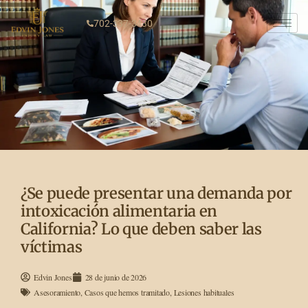
702-337-3430
¿Se puede presentar una demanda por
intoxicación alimentaria en
California? Lo que deben saber las
víctimas
Edvin Jones
28 de junio de 2026
Asesoramiento
,
Casos que hemos tramitado
,
Lesiones habituales