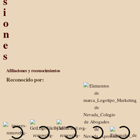
s
i
o
n
e
s
Afiliaciones y reconocimientos
Reconocido por: