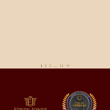
1
2
3
…
11