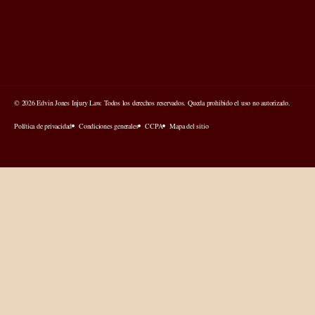
© 2026 Edvin Jones Injury Law. Todos los derechos reservados. Queda prohibido el uso no autorizado.
Política de privacidad
Condiciones generales
CCPA
Mapa del sitio