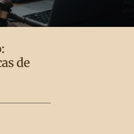
:
cas de