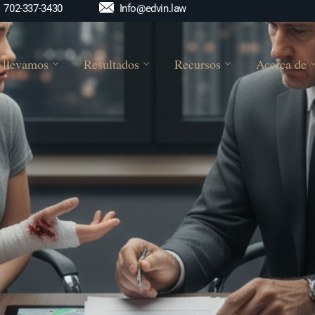
Info@edvin.law
702-337-3430
 llevamos
Resultados
Recursos
Acerca de