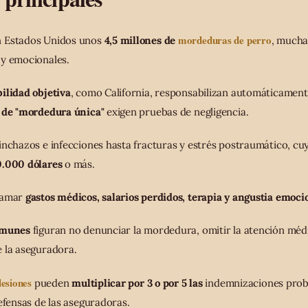
mordeduras de perro
n Estados Unidos unos
4,5 millones de
, mucha
 y emocionales.
ilidad objetiva
, como California, responsabilizan automáticament
s de "mordedura única"
exigen pruebas de negligencia.
nchazos e infecciones hasta fracturas y estrés postraumático, cu
0.000 dólares
o más.
clamar
gastos médicos, salarios perdidos, terapia y angustia emoci
omunes
figuran no denunciar la mordedura, omitir la atención méd
 la aseguradora.
lesiones
pueden
multiplicar por 3 o por 5 las
indemnizaciones prob
efensas de las aseguradoras.