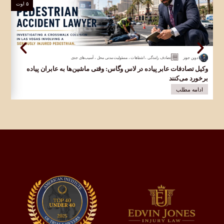
۵ اوت
ادوین جونز
تصادف رانندگی
،
اشتباهات
،
مسئولیت مدنی محل
،
آسیب‌های جدی
وکیل تصادفات عابر پیاده در لاس وگاس: وقتی ماشین‌ها به عابران پیاده
وک
برخورد می‌کنند
در 
ادامه مطلب
ا