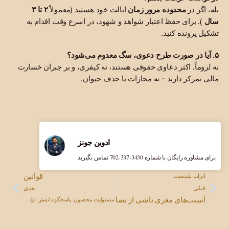
بله، اگر در
محدوده مرور زمان
ایالت خود هستید (معمولاً
۲ تا ۳
سال
). برای حفظ اعتبار شواهد و شهود، در اسرع وقت اقدام به
تشکیل پرونده کنید.
۵. آیا در صورت طرح دعوی، سگ معدوم می‌شود؟
نه لزوماً. اکثر دعاوی حقوقی هستند، نه کیفری، و بر جبران خسارت
مالی تمرکز دارند - نه مجازات یا حذف حیوان.
ادوین جونز
برای مشاوره رایگان با شماره ‎702-337-3430 تماس بگیرید
قوانین
اثرات بلندمدت
قبلی
بعدی
آسیب‌های مغزی ناشی از تصادفات و درخواست غرامت منصفانه
مسئولیت محصول: پاسخگو دانستن تولیدکنندگان در قبال کالاهای معیوب