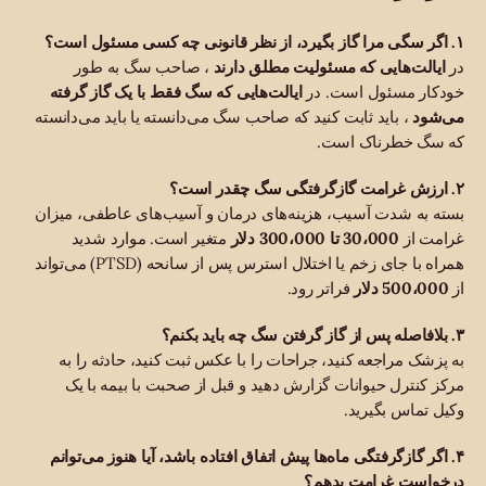
۱. اگر سگی مرا گاز بگیرد، از نظر قانونی چه کسی مسئول است؟
در
ایالت‌هایی که مسئولیت مطلق دارند
، صاحب سگ به طور
خودکار مسئول است. در
ایالت‌هایی که سگ فقط با یک گاز گرفته
می‌شود
، باید ثابت کنید که صاحب سگ می‌دانسته یا باید می‌دانسته
که سگ خطرناک است.
۲. ارزش غرامت گازگرفتگی سگ چقدر است؟
بسته به شدت آسیب، هزینه‌های درمان و آسیب‌های عاطفی، میزان
غرامت از
30،000 تا 300،000 دلار
متغیر است. موارد شدید
همراه با جای زخم یا اختلال استرس پس از سانحه (PTSD) می‌تواند
از
500،000 دلار
فراتر رود.
۳. بلافاصله پس از گاز گرفتن سگ چه باید بکنم؟
به پزشک مراجعه کنید، جراحات را با عکس ثبت کنید، حادثه را به
مرکز کنترل حیوانات گزارش دهید و قبل از صحبت با بیمه با یک
وکیل تماس بگیرید.
۴. اگر گازگرفتگی ماه‌ها پیش اتفاق افتاده باشد، آیا هنوز می‌توانم
درخواست غرامت بدهم؟