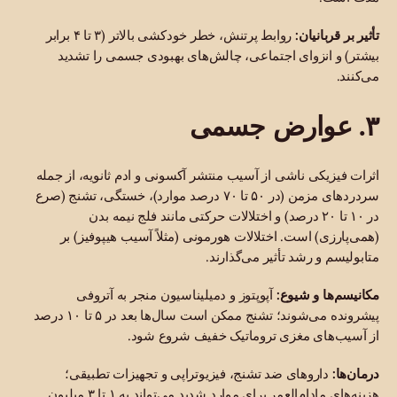
تأثیر بر قربانیان:
روابط پرتنش، خطر خودکشی بالاتر (۳ تا ۴ برابر
بیشتر) و انزوای اجتماعی، چالش‌های بهبودی جسمی را تشدید
می‌کنند.
۳. عوارض جسمی
اثرات فیزیکی ناشی از آسیب منتشر آکسونی و ادم ثانویه، از جمله
سردردهای مزمن (در ۵۰ تا ۷۰ درصد موارد)، خستگی، تشنج (صرع
در ۱۰ تا ۲۰ درصد) و اختلالات حرکتی مانند فلج نیمه بدن
(همی‌پارزی) است. اختلالات هورمونی (مثلاً آسیب هیپوفیز) بر
متابولیسم و رشد تأثیر می‌گذارند.
مکانیسم‌ها و شیوع:
آپوپتوز و دمیلیناسیون منجر به آتروفی
پیشرونده می‌شوند؛ تشنج ممکن است سال‌ها بعد در ۵ تا ۱۰ درصد
از آسیب‌های مغزی تروماتیک خفیف شروع شود.
درمان‌ها:
داروهای ضد تشنج، فیزیوتراپی و تجهیزات تطبیقی؛
هزینه‌های مادام‌العمر برای موارد شدید می‌تواند به ۱ تا ۳ میلیون