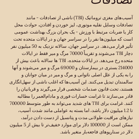
آسیب‌های مغزی تروماتیک (TBI) ناشی از تصادفات - مانند
تصادفات وسایل نقلیه موتوری، لیز خوردن و افتادن، حوادث محل
کار یا ضربات مرتبط با ورزش - یک بحران بزرگ بهداشت عمومی
است که میلیون‌ها نفر را در سراسر جهان و در ایالات متحده تحت
تأثیر قرار می‌دهد. در سراسر جهان، سالانه نزدیک به 50 میلیون نفر
دچار TBI می‌شوند و تقریباً 70000 مرگ و میر فقط در ایالات
متحده رخ می‌دهد. در ایالات متحده، TBI ها سالانه باعث بیش از
214000 بستری در بیمارستان و 69000 مرگ و میر می‌شوند و آنها
را به یکی از علل اصلی ناتوانی و مرگ و میر در میان جوانان و
سالمندان تبدیل می‌کنند. این آسیب‌ها که اغلب ناشی از سهل‌انگاری
هستند، تحت قانون صدمات شخصی قرار می‌گیرند و قربانیان را
قادر می‌سازند تا غرامت خسارات فوری و مادام‌العمر را مطالبه
کنند. غرامت برای TBI های شدید می‌تواند به طور متوسط 700000
تا 1.2 میلیون دلار باشد، اما بسته به عواملی مانند شدت آسیب،
نیازهای مراقبت طولانی مدت و پتانسیل از دست دادن درآمد،
ممکن است از 100000 دلار برای موارد خفیف‌تر تا بیش از 5 میلیون
دلار در سناریوهای فاجعه‌بار متغیر باشد.