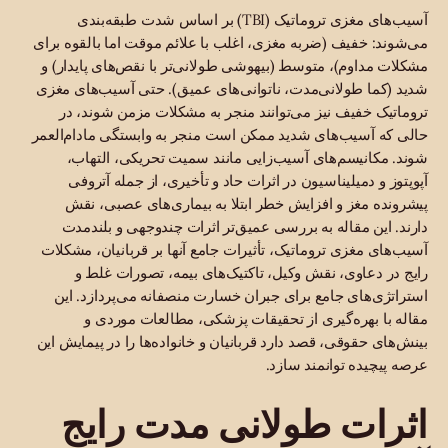
آسیب‌های مغزی تروماتیک (TBI) بر اساس شدت طبقه‌بندی
می‌شوند: خفیف (ضربه مغزی، اغلب با علائم موقت اما بالقوه برای
مشکلات مداوم)، متوسط (بیهوشی طولانی‌تر با نقص‌های پایدار) و
شدید (کما طولانی‌مدت، ناتوانی‌های عمیق). حتی آسیب‌های مغزی
تروماتیک خفیف نیز می‌توانند منجر به مشکلات مزمن شوند، در
حالی که آسیب‌های شدید ممکن است منجر به وابستگی مادام‌العمر
شوند. مکانیسم‌های آسیب‌زایی مانند سمیت تحریکی، التهاب،
آپوپتوز و دمیلیناسیون در اثرات حاد و تأخیری، از جمله آتروفی
پیشرونده مغز و افزایش خطر ابتلا به بیماری‌های عصبی، نقش
دارند. این مقاله به بررسی عمیق‌تر اثرات چندوجهی و بلندمدت
آسیب‌های مغزی تروماتیک، تأثیرات جامع آنها بر قربانیان، مشکلات
رایج در دعاوی، نقش وکیل، تاکتیک‌های بیمه، تصورات غلط و
استراتژی‌های جامع برای جبران خسارت منصفانه می‌پردازد. این
مقاله با بهره‌گیری از تحقیقات پزشکی، مطالعات موردی و
بینش‌های حقوقی، قصد دارد قربانیان و خانواده‌ها را در پیمایش این
عرصه پیچیده توانمند سازد.
اثرات طولانی مدت رایج