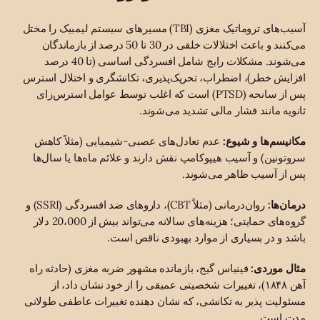
آسیب‌های تروماتیک مغزی (TBI) مسیرهای سیستم لیمبیک را مختل
می‌کنند و باعث اختلالات خلقی در 30 تا 50 درصد از بازماندگان
می‌شوند. مشکلات رایج شامل افسردگی اساسی (تا 40 درصد
افزایش خطر)، اضطراب، تحریک‌پذیری، تکانشگری و اختلال استرس
پس از سانحه (PTSD) است که اغلب توسط عوامل استرس‌زای
ثانویه مانند فشار مالی تشدید می‌شوند.
مکانیسم‌ها و شیوع:
عدم تعادل‌های عصبی-شیمیایی (مثلاً کاهش
سروتونین) و آسیب هیپوکامپ نقش دارند و علائم ماه‌ها یا سال‌ها
پس از آسیب ظاهر می‌شوند.
درمان‌ها:
روان‌درمانی (مثلاً CBT)، داروهای ضد افسردگی (SSRI) و
گروه‌های حمایتی؛ هزینه‌های سالانه می‌تواند بیش از 20،000 دلار
باشد و در بسیاری از موارد بهبودی ناقص است.
مثال موردی:
فینیاس گیج، بازمانده مشهور ضربه مغزی (حادثه راه
آهن ۱۸۴۸)، تغییرات شخصیتی عمیقی را از خود نشان داد، از
مسئولیت پذیر به تکانشی، که نشان دهنده تغییرات عاطفی طولانی
مدت است.