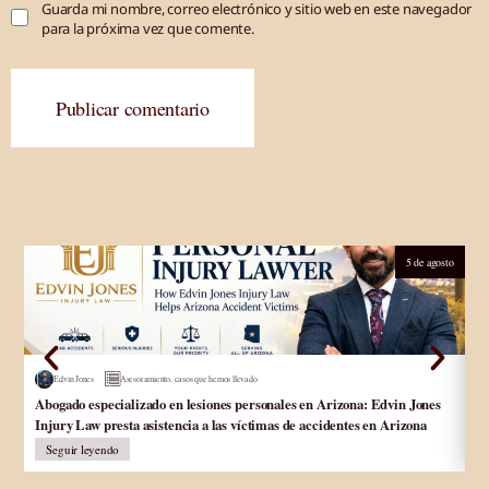
Guarda mi nombre, correo electrónico y sitio web en este navegador
para la próxima vez que comente.
Publicar comentario
5 de agosto
Edvin Jones
Asesoramiento
,
casos que hemos llevado
Abogado especializado en lesiones personales en Arizona: Edvin Jones
Ab
Injury Law presta asistencia a las víctimas de accidentes en Arizona
ju
Seguir leyendo