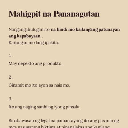
Mahigpit na Pananagutan
Nangangahulugan ito
na hindi mo kailangang patunayan
ang kapabayaan
.
Kailangan mo lang ipakita:
May depekto ang produkto,
Ginamit mo ito ayon sa nais mo,
Ito ang naging sanhi ng iyong pinsala.
Binabawasan ng legal na pamantayang ito ang pasanin ng
mga nasugatang biktima at pinapalakas ang kanilang