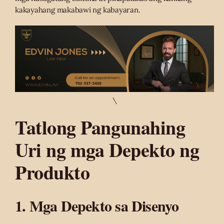
kakayahang makabawi ng kabayaran.
\
Tatlong Pangunahing
Uri ng mga Depekto ng
Produkto
1. Mga Depekto sa Disenyo