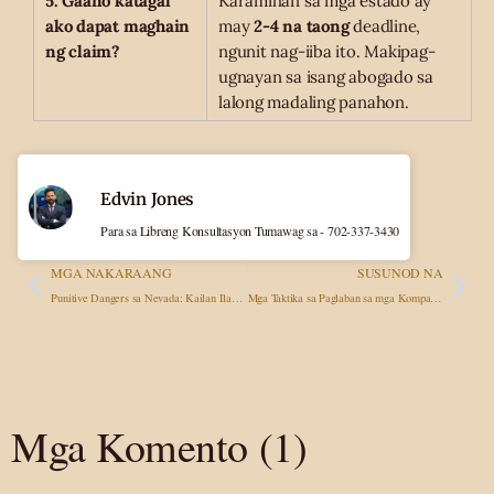
5. Gaano katagal
Karamihan sa mga estado ay
ako dapat maghain
may
2-4 na taong
deadline,
ng claim?
ngunit nag-iiba ito. Makipag-
ugnayan sa isang abogado sa
lalong madaling panahon.
Edvin Jones
Para sa Libreng Konsultasyon Tumawag sa - 702-337-3430
MGA NAKARAANG
SUSUNOD NA
Punitive Dangers sa Nevada: Kailan Ilalapat ang mga Ito?
Mga Taktika sa Paglaban sa mga Kompanya ng Seguro: Mga Karaniwang Istratehiya upang Bawasan ang mga Bayad at Paano Tumugon
Mga Komento (1)