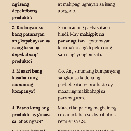
ng isang
at makipag-ugnayan sa isang
depektibong
abogado.
produkto?
2. Kailangan ko
Sa maraming pagkakataon,
bang patunayan
hindi. May
mahigpit na
ang kapabayaan sa
pananagutan
—patunayan
isang kaso ng
lamang na ang depekto ang
depektibong
sanhi ng iyong pinsala.
produkto?
3. Maaari bang
Oo. Ang sinumang kumpanyang
kasuhan ang
sangkot sa kadena ng
maraming
pagbebenta ng produkto ay
kompanya?
maaaring makibahagi sa
pananagutan.
4. Paano kung ang
Maaari ka pa ring maghain ng
produkto ay ginawa
reklamo laban sa distributor at
sa labas ng US?
retailer sa US.