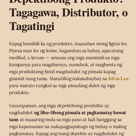
Tagagawa, Distributor, o
Tagatingi
Kapag bumibili ka ng produkto, inaasahan mong ligtas ito.
Piyesa man ito ng kotse, kagamitan sa bahay, aparatong
medikal, o laruan — umaasa ang mga mamimili sa mga
kumpanya para magdisenyo, sumubok, at magbenta ng
mga produktong hindi magdudulot ng pinsala kapag
Edvin Law
ginamit nang tama. Manatiling nakasubaybay sa
para matuto tungkol sa mga pinsalang dulot ng mga
produkto.
Gayunpaman, ang mga depektibong produkto ay
nagdudulot
ng libu-libong pinsala at pagkamatay bawat
taon
at maaaring mula sa mga paso at bali hanggang sa
mga kapansanan na nakapagpapabago ng buhay o maling
pagkamatay. Kapag ang isang depekto ay nagdudulot ng