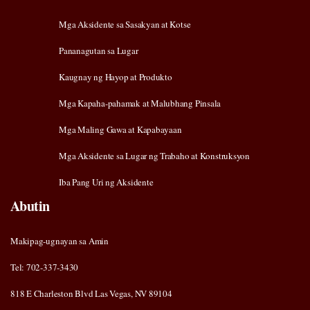
Mga Aksidente sa Sasakyan at Kotse
Pananagutan sa Lugar
Kaugnay ng Hayop at Produkto
Mga Kapaha-pahamak at Malubhang Pinsala
Mga Maling Gawa at Kapabayaan
Mga Aksidente sa Lugar ng Trabaho at Konstruksyon
Iba Pang Uri ng Aksidente
Abutin
Makipag-ugnayan sa Amin
Tel: 702-337-3430
818 E Charleston Blvd Las Vegas, NV 89104