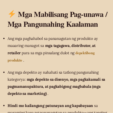
Mga Mabilisang Pag-unawa /
Mga Pangunahing Kaalaman
Ang mga paghahabol sa pananagutan ng produkto ay
maaaring managot sa
mga tagagawa, distributor, at
depektibong
retailer
para sa mga pinsalang dulot ng
produkto
.
Ang mga depekto ay nahahati sa tatlong pangunahing
kategorya:
mga depekto sa disenyo, mga pagkakamali sa
pagmamanupaktura, at pagkabigong magbabala (mga
depekto sa marketing)
.
Hindi mo kailangang patunayan ang kapabayaan
sa
maraming kaso ng pananagutan sa produkto—ang tanging