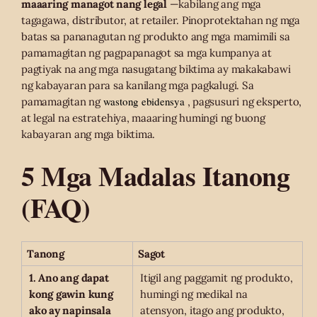
maaaring managot nang legal
—kabilang ang mga
tagagawa, distributor, at retailer. Pinoprotektahan ng mga
batas sa pananagutan ng produkto ang mga mamimili sa
pamamagitan ng pagpapanagot sa mga kumpanya at
pagtiyak na ang mga nasugatang biktima ay makakabawi
ng kabayaran para sa kanilang mga pagkalugi. Sa
wastong ebidensya
pamamagitan ng
, pagsusuri ng eksperto,
at legal na estratehiya, maaaring humingi ng buong
kabayaran ang mga biktima.
5 Mga Madalas Itanong
(FAQ)
Tanong
Sagot
1. Ano ang dapat
Itigil ang paggamit ng produkto,
kong gawin kung
humingi ng medikal na
ako ay napinsala
atensyon, itago ang produkto,