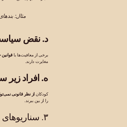
مثال: بندها
د. نقض سیاس
برخی از معافیت‌ها با
قوانین 
مغایرت دارند.
ه. افراد زیر س
کودکان
از نظر قانونی نمی‌ت
را از بین ببرند.
۳. سناریوهای رایج که در آنها قربانیان هنوز می‌توانند بهبود یابند