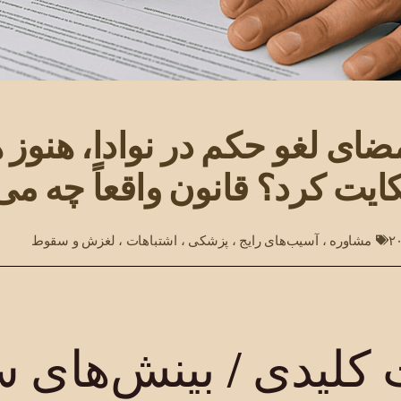
مضای لغو حکم در نوادا، هنوز 
یت کرد؟ قانون واقعاً چه می
مشاوره
،
آسیب‌های رایج
،
پزشکی
،
اشتباهات
،
لغزش و سقوط
کلیدی / بینش‌های س