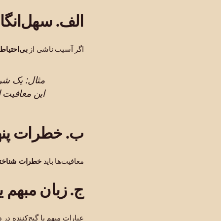
الف. سهل‌انگا
اگر آسیب ناشی از
بی‌احتیاط
مثال: یک شرک
این معافیت ا
ب. خطرات پنها
معافیت‌ها باید
خطرات شناخته‌
ج. زبان مبهم ی
عبارات مبهم یا گیج‌کننده 