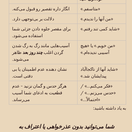
«متاسفم.»
انگار داره تقصیر رو قبول می‌کنه.
«من آنها را ندیدم.»
دلالت بر بی‌توجهی دارد.
«شاید کمی تند رفتم.»
برای مقصر جلوه دادن جزئی شما
استفاده می‌شود.
«من خوبم.» یا «هیچ
آسیب‌هایی مانند رگ به رگ شدن
آسیبی ندیده‌ام.»
گردن اغلب
چند روز بعد
ظاهر
می‌شوند.
«شاید آنها از ناکجاآباد
نشان دهنده عدم اطمینان یا بی
پیدایشان شد.»
دقتی است.
«فکر می‌کنم…» /
هرگز حدس و گمان نزنید - عدم
«حدس می‌زنم…» /
قطعیت به ادعای شما آسیب
«احتمالاً…»
می‌رساند.
به یاد داشته باشید:
شما می‌توانید بدون عذرخواهی یا اعتراف به