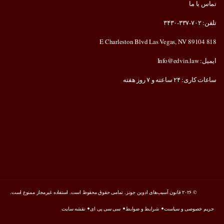
تماس با ما
تلفن: ۷۰۲-۳۳۷-۳۴۳۰
818 E Charleston Blvd Las Vegas, NV 89104
ایمیل: Info@edvin.law
ساعات کاری: ۲۴ ساعته و ۷ روز هفته
© ۲۰۲۶ قانون آسیب‌های ادوین جونز. تمامی حقوق محفوظ است. استفاده غیرمجاز ممنوع است.
حریم خصوصی و سیاست
شرایط و ضوابط
سی سی پی ای
نقشه سایت