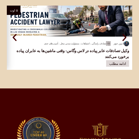
۵ اوت
ادوین جونز
تصادف رانندگی
،
اشتباهات
،
مسئولیت مدنی محل
،
آسیب‌های جدی
وکیل تصادفات عابر پیاده در لاس وگاس: وقتی ماشین‌ها به عابران پیاده
وک
برخورد می‌کنند
در 
ادامه مطلب
ا