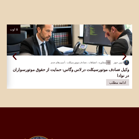
۵ اوت
ادوین جونز
مشاوره
،
اشتباهات
،
تصادف موتورسیکلت
،
آسیب‌های جدی
وکیل تصادف موتورسیکلت در لاس وگاس: حمایت از حقوق موتورسواران
وکی
در نوادا
قرب
ادامه مطلب
ا