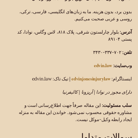
بدون برد، بدون هزینه. ما به زبان‌های انگلیسی، فارسی، ترکی،
روسی و عربی صحبت می‌کنیم.
آدرس:
بلوار چارلستون شرقی، پلاک ۸۱۸، لاس وگاس، نوادا، کد
پستی ۸۹۱۰۴
تلفن:
۷۰۲-۳۳۷-۳۴۳۰
edvin.law
وب‌سایت:
edvinjonesinjurylaw
اینستاگرام:
| تیک تاک: edvin.law
دارای مجوز در نوادا | آریزونا | کالیفرنیا
سلب مسئولیت:
این مقاله صرفاً جهت اطلاع‌رسانی است و
مشاوره حقوقی محسوب نمی‌شود. خواندن این مقاله به منزله
ایجاد رابطه وکیل-موکل نیست.
سوالات متداول