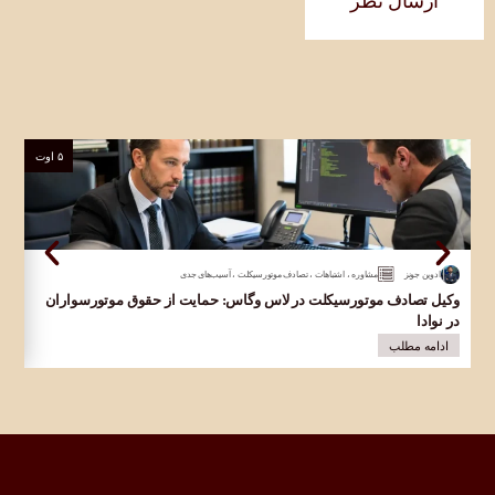
۵ اوت
ادوین جونز
مشاوره
،
اشتباهات
،
تصادف موتورسیکلت
،
آسیب‌های جدی
وکیل تصادف موتورسیکلت در لاس وگاس: حمایت از حقوق موتورسواران
وکی
در نوادا
قرب
ادامه مطلب
ا