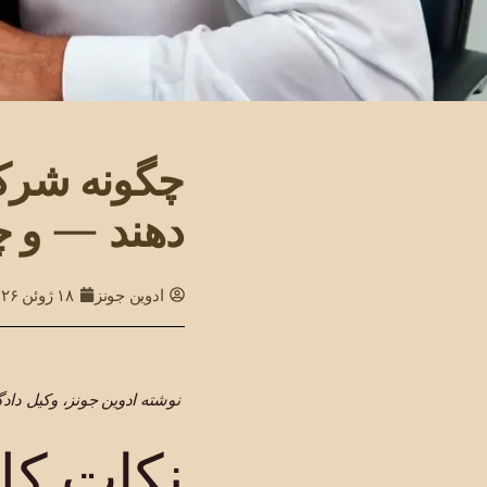
چگونه شرکت
دهند — و چگ
ادوین جونز
۱۸ ژوئن ۲۰۲۶
نوشته ادوین جونز، وکیل داد
نکات کل