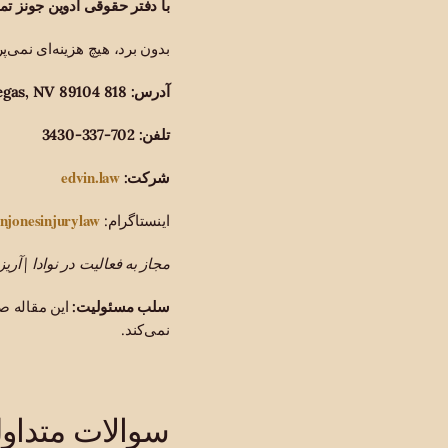
با دفتر حقوقی آدوین جونز ت
بدون برد، هیچ هزینه‌ای نمی
آدرس: 818 E Charleston Blvd, Las Vegas, NV 89104
تلفن: 702-337-3430
edvin.law
شرکت:
injonesinjurylaw
اینستاگرام:
مجاز به فعالیت در نوادا | آریزو
سلب مسئولیت:
این مقاله ص
نمی‌کند.
سوالات متداول