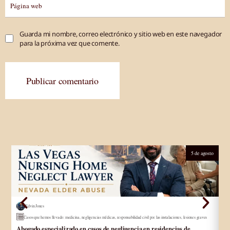
Guarda mi nombre, correo electrónico y sitio web en este navegador
para la próxima vez que comente.
Publicar comentario
5 de agosto
Edvin Jones
Casos que hemos llevado
:
medicina
,
negligencias médicas
,
responsabilidad civil por las instalaciones
,
lesiones graves
Ab
Abogado especializado en casos de negligencia en residencias de
lo