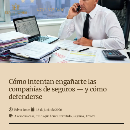
702-337-3430
Cómo intentan engañarte las
compañías de seguros — y cómo
defenderse
Edvin Jones
18 de junio de 2026
Asesoramiento
,
Casos que hemos tramitado
,
Seguros
,
Errores