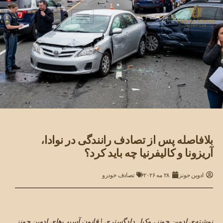
۷۰۲-۳۳۷-۳۴۳۰
بلافاصله پس از تصادف رانندگی در نوادا،
آریزونا و کالیفرنیا چه باید کرد؟
ادوین جونز
۲۸ مه ۲۰۲۶
تصادف خودرو
نوشته‌ی ادوین جونز، وکیل دادگستری | قانون آسیب‌های ادوین جونز