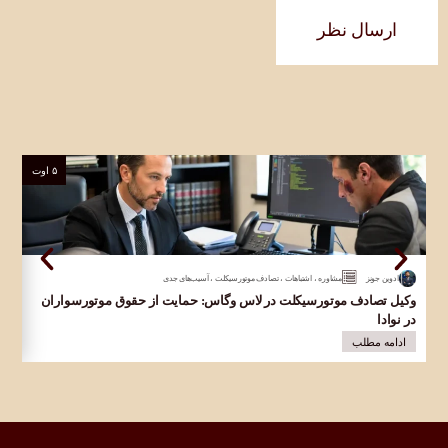
ارسال نظر
۵ اوت
ادوین جونز
مشاوره
،
اشتباهات
،
تصادف موتورسیکلت
،
آسیب‌های جدی
وکیل تصادف موتورسیکلت در لاس وگاس: حمایت از حقوق موتورسواران
وکی
در نوادا
قرب
ادامه مطلب
ا