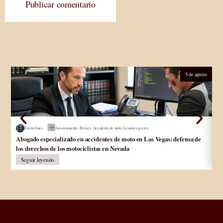
Publicar comentario
5 de agosto
Edvin Jones
Asesoramiento
,
Errores
,
Accidente de moto
,
Lesiones graves
Abogado especializado en accidentes de moto en Las Vegas: defensa de
Ab
los derechos de los motociclistas en Nevada
In
Seguir leyendo