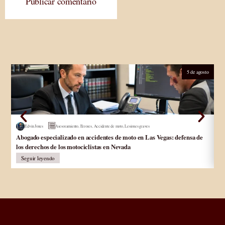
Publicar comentario
5 de agosto
Edvin Jones
Asesoramiento
,
Errores
,
Accidente de moto
,
Lesiones graves
Abogado especializado en accidentes de moto en Las Vegas: defensa de
Ab
los derechos de los motociclistas en Nevada
In
Seguir leyendo