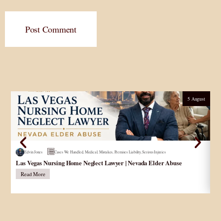
Post Comment
5 August
Edvin Jones
Cases We Handled
,
Medical
,
Mistakes
,
Premises Liability
,
Serious Injuries
Las Vegas Nursing Home Neglect Lawyer | Nevada Elder Abuse
Pe
Read More