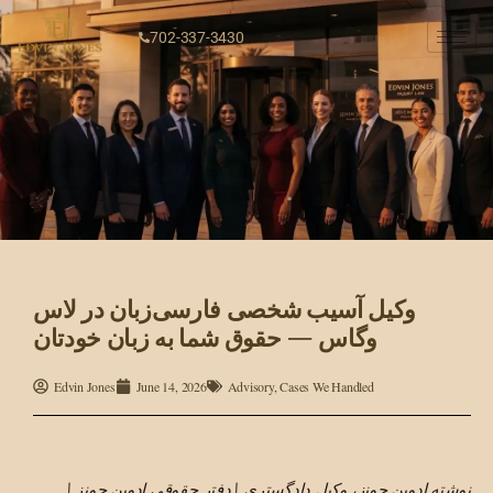
702-337-3430
وکیل آسیب شخصی فارسی‌زبان در لاس
وگاس — حقوق شما به زبان خودتان
Edvin Jones
June 14, 2026
Advisory
,
Cases We Handled
نوشته ادوین جونز، وکیل دادگستری | دفتر حقوقی ادوین جونز |