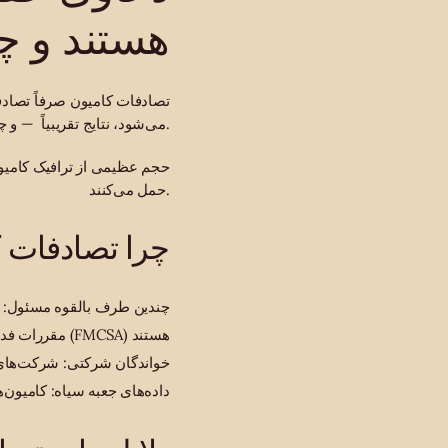
هستند و چ
می‌شود، نتایج تقریبیاً ‌ — و چشم‌انداز حقوقی اساساً با یک پرونده آسیب شخصی استاندارد متفاوت است.
حمل می‌کنند.
چرا تصادفات 
چندین طرف بالقوه مسئول: را
مقررات فدرال: کامیون‌های تجاری تحت مقررات سازمان ایمنی ناوبری حمل‌ونقل موتوری فدرال (FMCSA) هستند
داده‌های جعبه سیاه: کامیون