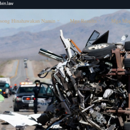
vin.law
song Hinahawakan Namin
Mga Resulta
Mga Ma