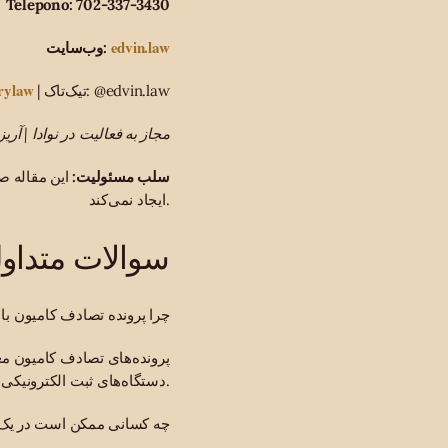
Telepono: 702-337-3430
edvin.law
وب‌سایت:
rylaw
| تیک‌تاک: @edvin.law
مجاز به فعالیت در نوادا | آریزو
سلب مسئولیت:
این مقاله ص
ایجاد نمی‌کند.
سوالات متداو
چرا پرونده تصادف کامیون ب
پرونده‌های تصادف کامیون مع
دستگاه‌های ثبت الکترونیکی هستند.
چه کسانی ممکن است در یک