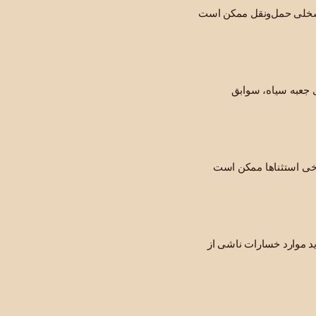
 اشخلی حمل‌ونقل ممکن است
پرونده استخدام و آموزش راننده، سوابق نگهداری کامیون، اسناد بیرگده و شهادت شهود از
رخی استثناها ممکن است
ید موارد خسارات ناشی از