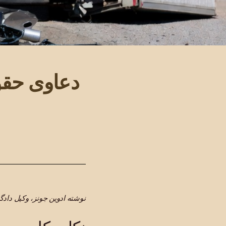
دعاوی حقو
نوشته ادوین جونز، وکیل داد