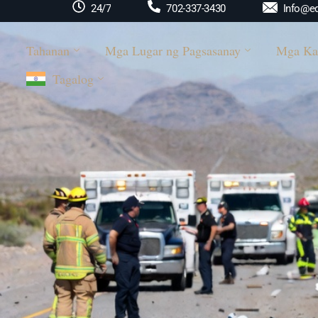
Info@ed
24/7
702-337-3430
Tahanan
Mga Lugar ng Pagsasanay
Mga Ka
Tagalog