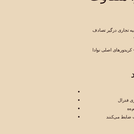
چرخ، نیمه کامیون یا وسیله نقلیه تجاری درگیر تصادف
کریدورهای اصلی نوادا — I-15، I-11 at US-95 — حجم عظیمی از ترافیک کامیون‌های تجاری را بین لاس وگاسی کیالساحل آریزونا
 ضابط می‌کنند