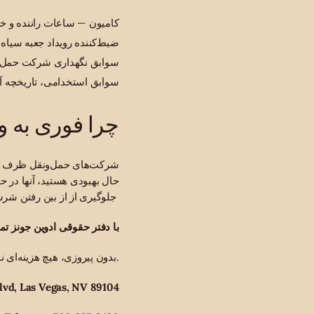
داده‌های دستگاه ثبت الکترونیکی (ELD) کامیون — س
ضبط‌کننده رویداد جعبه سیاه
سوابق نگهداری شرکت حمل‌ون
سوابق استخدامی، تاریخچه آ
چرا فوری به وک
شرکت‌های حمل‌ونقل ظرف چند
حال بهبودی هستید، آنها در ح
جلوگیری از از بین رفتن شرسیم ‌
با دفتر حقوقی ادوین جونز ت
بدون پیروزی، هیچ هزینه‌ای نمی‌پردازید. ما به فارسی، انگلیسی، ترکی، روسی و عربی صحبت می‌کنیم.
آدرس: 818  Las Vegas, NV 89104