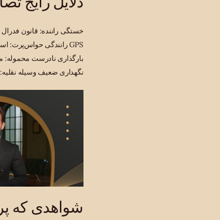
دلایل رایج تص
خستگی راننده: قانون فدرال رانندگان تجاری را به ۱۱ ساعت رانندگ
رانندگی حواس‌پرت: استفاده از تلفن همراه، تعامل با GPS
بارگذاری نادرست محموله: مح
نگهداری ضعیف وسیله نقلیه: 
شواهدی که پرو