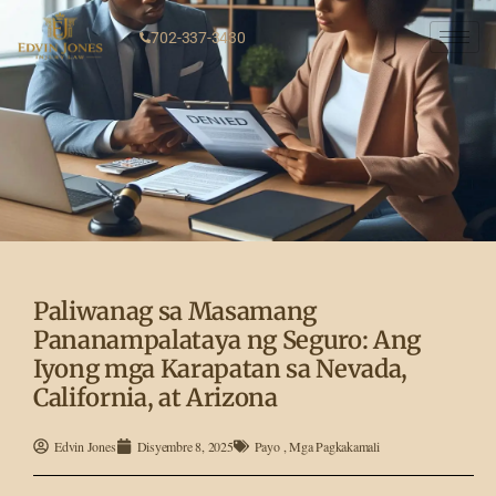
702-337-3430
Paliwanag sa Masamang
Pananampalataya ng Seguro: Ang
Iyong mga Karapatan sa Nevada,
California, at Arizona
Edvin Jones
Disyembre 8, 2025
Payo
,
Mga Pagkakamali