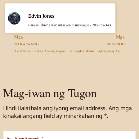
Edvin Jones
Para sa Libreng Konsultasyon Tumawag sa - 702-337-3430
Mga
Mga
NAKARAANG
SUSUNOD
Aksidente sa Bisikleta: Ano ang Gagawin, Paano Kumuha ng Kompensasyon at Kailan Tatawag sa Isang Abogado
na Singil sa Medikal Pagkatapos ng Aksidente: Sino ang Magbabayad, Anong Paggamot ang Makukuha Mo, at Kung Dapat Ka Bang Magbayad Bago ang Pagbabayad
Mag-iwan ng Tugon
Hindi ilalathala ang iyong email address.
Ang mga
kinakailangang field ay minarkahan
ng *.