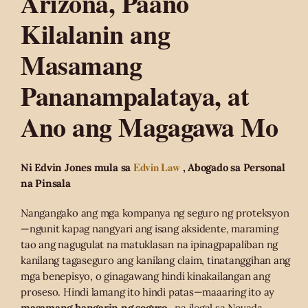
Arizona, Paano
Kilalanin ang
Masamang
Pananampalataya, at
Ano ang Magagawa Mo
Edvin Law
Ni Edvin Jones mula sa
, Abogado sa Personal
na Pinsala
Nangangako ang mga kompanya ng seguro ng proteksyon
—ngunit kapag nangyari ang isang aksidente, maraming
tao ang nagugulat na matuklasan na ipinagpapaliban ng
kanilang tagaseguro ang kanilang claim, tinatanggihan ang
mga benepisyo, o ginagawang hindi kinakailangan ang
proseso. Hindi lamang ito hindi patas—maaaring ito ay
masamang hangarin ng seguro
, na ilegal sa Nevada,