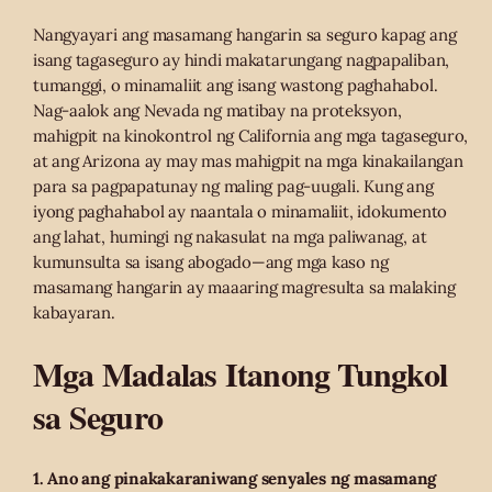
Nangyayari ang masamang hangarin sa seguro kapag ang
isang tagaseguro ay hindi makatarungang nagpapaliban,
tumanggi, o minamaliit ang isang wastong paghahabol.
Nag-aalok ang Nevada ng matibay na proteksyon,
mahigpit na kinokontrol ng California ang mga tagaseguro,
at ang Arizona ay may mas mahigpit na mga kinakailangan
para sa pagpapatunay ng maling pag-uugali. Kung ang
iyong paghahabol ay naantala o minamaliit, idokumento
ang lahat, humingi ng nakasulat na mga paliwanag, at
kumunsulta sa isang abogado—ang mga kaso ng
masamang hangarin ay maaaring magresulta sa malaking
kabayaran.
Mga Madalas Itanong Tungkol
sa Seguro
1. Ano ang pinakakaraniwang senyales ng masamang