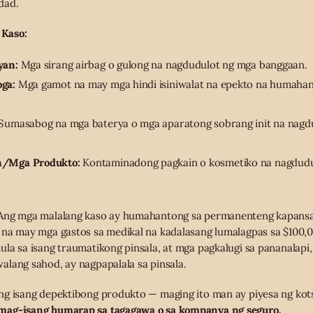
dad.
Kaso:
yan:
Mga sirang airbag o gulong na nagdudulot ng mga banggaan.
ga:
Mga gamot na may mga hindi isiniwalat na epekto na humahan
Sumasabog na mga baterya o mga aparatong sobrang init na nagd
n/Mga Produkto:
Kontaminadong pagkain o kosmetiko na nagdudul
Ang mga malalang kaso ay humahantong sa permanenteng kapansa
 na may mga gastos sa medikal na kadalasang lumalagpas sa $100,
la sa isang traumatikong pinsala, at mga pagkalugi sa pananalapi,
lang sahod, ay nagpapalala sa pinsala.
ng isang depektibong produkto — maging ito man ay piyesa ng kot
mag-isang humarap sa tagagawa o sa kompanya ng seguro.