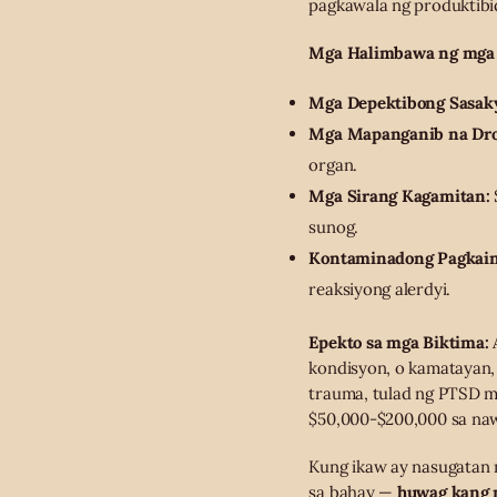
pagkawala ng produktibi
Mga Halimbawa ng mga 
Mga Depektibong Sasak
Mga Mapanganib na Dro
organ.
Mga Sirang Kagamitan:
sunog.
Kontaminadong Pagkai
reaksiyong alerdyi.
Epekto sa mga Biktima:
kondisyon, o kamatayan,
trauma, tulad ng PTSD mu
$50,000-$200,000 sa nawa
Kung ikaw ay nasugatan 
sa bahay —
huwag kang 