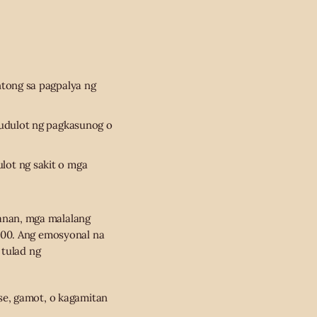
tong sa pagpalya ng
udulot ng pagkasunog o
ot ng sakit o mga
nan, mga malalang
000. Ang emosyonal na
 tulad ng
se, gamot, o kagamitan