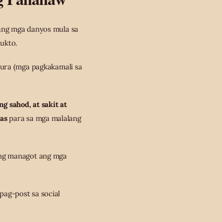
ang mga danyos mula sa
dukto.
tura (mga pagkakamali sa
g sahod, at sakit at
as
para sa mga malalang
ing managot ang mga
ag-post sa social