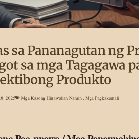
s sa Pananagutan ng P
ot sa mga Tagagawa pa
ektibong Produkto
28, 2025
Mga Kasong Hinawakan Namin
,
Mga Pagkakamali
ang Pag-unawa / Mga Pangunahin