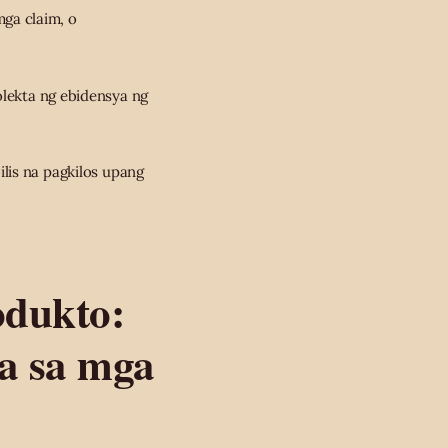
ga claim, o
lekta ng ebidensya ng
lis na pagkilos upang
odukto:
a sa mga