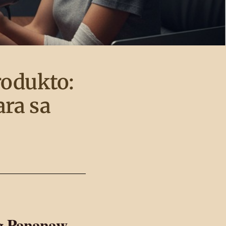
rodukto:
ra sa
g Pananaw