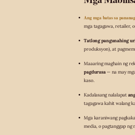
Ang mga batas sa pananag
mga tagagawa, retailer, 
Tatlong pangunahing ur
produksyon), at pagmeme
Maaaring maghain ng re
pagdurusa
— na may mga
kaso.
Kadalasang nalalapat
ang
tagagawa kahit walang k
Mga karaniwang pagkakam
media, o pagtanggap ng 