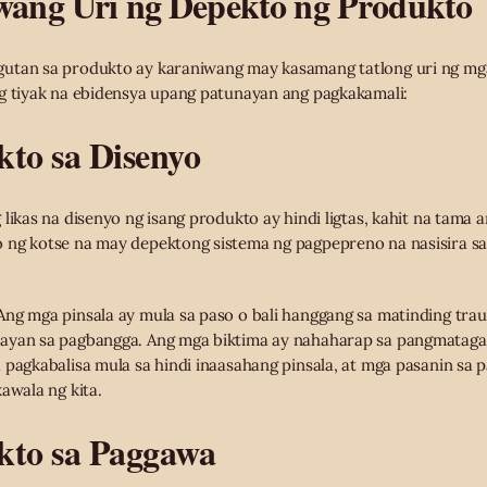
ang Uri ng Depekto ng Produkto
utan sa produkto ay karaniwang may kasamang tatlong uri ng mg
ng tiyak na ebidensya upang patunayan ang pagkakamali:
kto sa Disenyo
 likas na disenyo ng isang produkto ay hindi ligtas, kahit na tama
 ng kotse na may depektong sistema ng pagpepreno na nasisira sa 
ng mga pinsala ay mula sa paso o bali hanggang sa matinding trau
ayan sa pagbangga. Ang mga biktima ay nahaharap sa pangmatagal
 pagkabalisa mula sa hindi inaasahang pinsala, at mga pasanin sa 
awala ng kita.
kto sa Paggawa