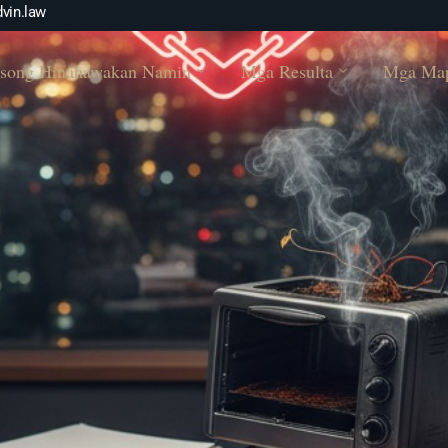
vin.law
song Hinahawakan Namin
Mga Resulta
Mga Ma