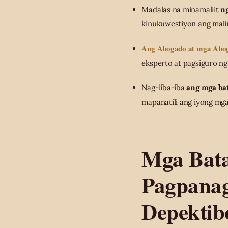
Madalas na minamaliit
n
kinukuwestiyon ang mali
Ang Abogado at mga Aboga
eksperto at pagsiguro ng
Nag-iiba-iba
ang mga bat
mapanatili ang iyong mg
Mga Bata
Pagpanag
Depektib