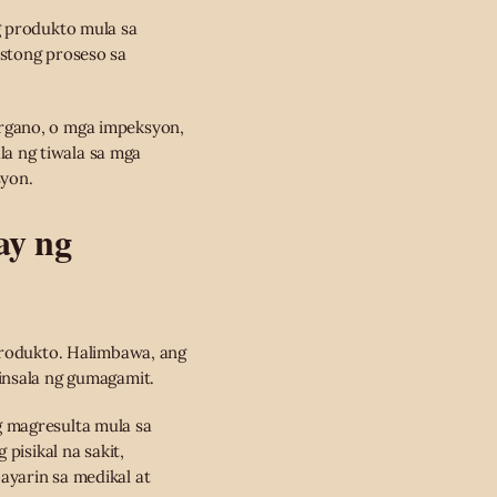
g produkto mula sa
astong proseso sa
rgano, o mga impeksyon,
a ng tiwala sa mga
syon.
ay ng
 produkto. Halimbawa, ang
insala ng gumagamit.
g magresulta mula sa
pisikal na sakit,
ayarin sa medikal at