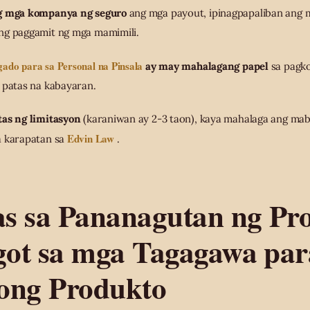
g mga kompanya ng seguro
ang mga payout, ipinagpapaliban ang m
ng paggamit ng mga mamimili.
do para sa Personal na Pinsala
ay may mahalagang papel
sa pagko
 patas na kabayaran.
as ng limitasyon
(karaniwan ay 2-3 taon), kaya mahalaga ang mabi
Edvin Law
a karapatan sa
.
s sa Pananagutan ng Pr
ot sa mga Tagagawa par
ong Produkto