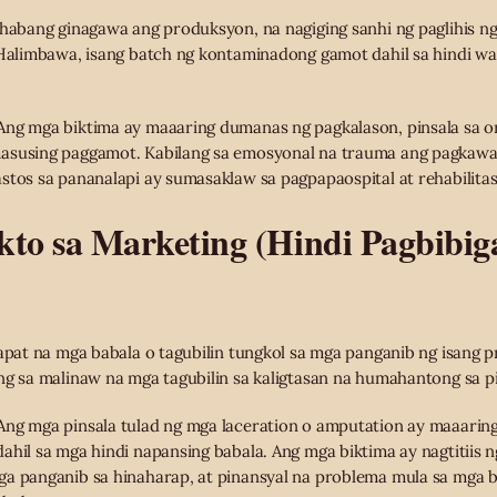
 habang ginagawa ang produksyon, na nagiging sanhi ng paglihis n
 Halimbawa, isang batch ng kontaminadong gamot dahil sa hindi w
ng mga biktima ay maaaring dumanas ng pagkalason, pinsala sa o
asusing paggamot. Kabilang sa emosyonal na trauma ang pagkawal
stos sa pananalapi ay sumasaklaw sa pagpapaospital at rehabilita
kto sa Marketing (Hindi Pagbibig
sapat na mga babala o tagubilin tungkol sa mga panganib ng isang
ng sa malinaw na mga tagubilin sa kaligtasan na humahantong sa p
ng mga pinsala tulad ng mga laceration o amputation ay maaarin
hil sa mga hindi napansing babala. Ang mga biktima ay nagtitiis ng 
a panganib sa hinaharap, at pinansyal na problema mula sa mga b