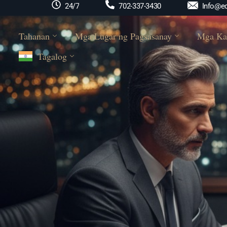
Info@ed
24/7
702-337-3430
Tahanan
Mga Lugar ng Pagsasanay
Mga Ka
Tagalog