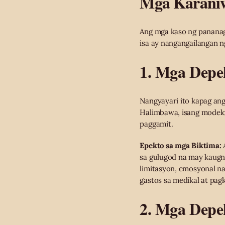
Mga Karaniw
Ang mga kaso ng pananag
isa ay nangangailangan 
1. Mga Depe
Nangyayari ito kapag ang
Halimbawa, isang modelo
paggamit.
Epekto sa mga Biktima:
A
sa gulugod na may kaugn
limitasyon, emosyonal na
gastos sa medikal at pagk
2. Mga Depe