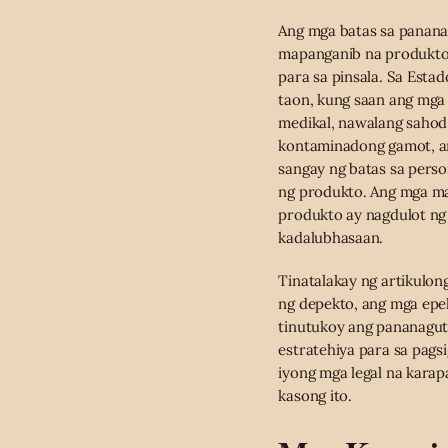
Ang mga batas sa panana
mapanganib na produkto 
para sa pinsala. Sa Esta
taon, kung saan ang mga
medikal, nawalang sahod
kontaminadong gamot, ang
sangay ng batas sa perso
ng produkto. Ang mga ma
produkto ay nagdulot ng 
kadalubhasaan.
Tinatalakay ng artikulo
ng depekto, ang mga epe
tinutukoy ang pananagut
estratehiya para sa pag
iyong mga legal na kara
kasong ito.