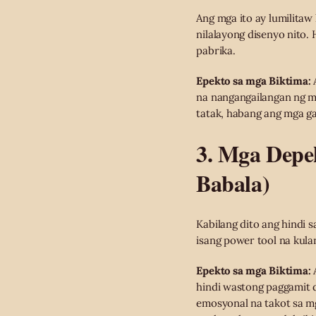
Ang mga ito ay lumilitaw
nilalayong disenyo nito.
pabrika.
Epekto sa mga Biktima:
A
na nangangailangan ng m
tatak, habang ang mga ga
3. Mga Depe
Babala)
Kabilang dito ang hindi 
isang power tool na kula
Epekto sa mga Biktima:
A
hindi wastong paggamit da
emosyonal na takot sa mg