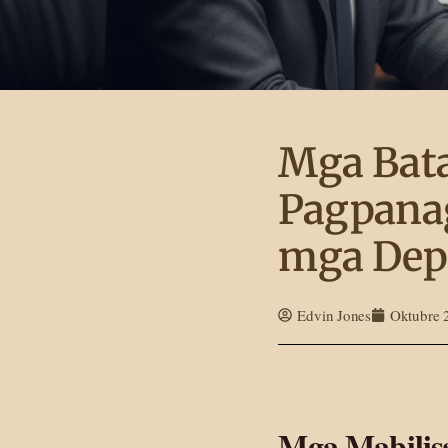
Mga Bata
Pagpanag
mga Dep
Edvin Jones
Oktubre 
Mga Mabilis