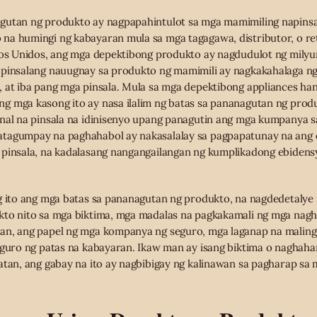
gutan ng produkto ay nagpapahintulot sa mga mamimiling napinsa
na humingi ng kabayaran mula sa mga tagagawa, distributor, o ret
dos Unidos, ang mga depektibong produkto ay nagdudulot ng milyu
 pinsalang nauugnay sa produkto ng mamimili ay nagkakahalaga ng 
, at iba pang mga pinsala. Mula sa mga depektibong appliances ha
 mga kasong ito ay nasa ilalim ng batas sa pananagutan ng produk
nal na pinsala na idinisenyo upang panagutin ang mga kumpanya sa
tagumpay na paghahabol ay nakasalalay sa pagpapatunay na ang 
pinsala, na kadalasang nangangailangan ng kumplikadong ebidensy
ng ito ang mga batas sa pananagutan ng produkto, na nagdedetalye
kto nito sa mga biktima, mga madalas na pagkakamali ng mga nag
an, ang papel ng mga kompanya ng seguro, mga laganap na maling 
siguro ng patas na kabayaran. Ikaw man ay isang biktima o nagha
patan, ang gabay na ito ay nagbibigay ng kalinawan sa pagharap 