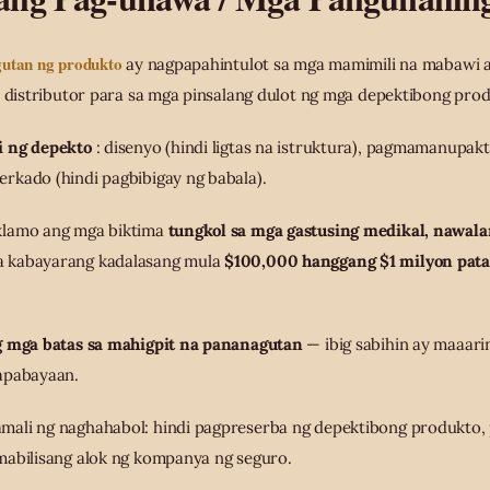
utan ng produkto
ay nagpapahintulot sa mga mamimili na mabawi 
o distributor para sa mga pinsalang dulot ng mga depektibong pro
i ng depekto
: disenyo (hindi ligtas na istruktura), pagmamanupak
rkado (hindi pagbibigay ng babala).
klamo ang mga biktima
tungkol sa mga gastusing medikal, nawalan
 kabayarang kadalasang mula
$100,000 hanggang $1 milyon pata
 mga batas sa mahigpit na pananagutan
— ibig sabihin ay maaar
apabayaan.
ali ng naghahabol: hindi pagpreserba ng depektibong produkto, p
mabilisang alok ng kompanya ng seguro.