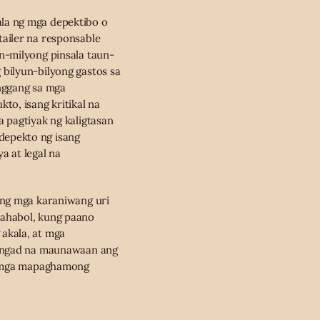
la ng mga depektibo o
ailer na responsable
n-milyong pinsala taun-
bilyun-bilyong gastos sa
nggang sa mga
to, isang kritikal na
 pagtiyak ng kaligtasan
depekto ng isang
a at legal na
 ng mga karaniwang uri
hahabol, kung paano
akala, at mga
hangad na maunawaan ang
sa mga mapaghamong